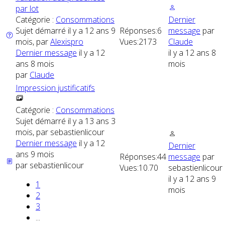
par lot
Catégorie :
Consommations
Dernier
Sujet démarré il y a 12 ans 9
Réponses:
6
message
par
mois, par
Alexispro
Vues:
2173
Claude
Dernier message
il y a 12
il y a 12 ans 8
ans 8 mois
mois
par
Claude
Impression justificatifs
Catégorie :
Consommations
Sujet démarré il y a 13 ans 3
mois, par
sebastienlicour
Dernier message
il y a 12
Dernier
ans 9 mois
Réponses:
44
message
par
par
sebastienlicour
Vues:
10.70
sebastienlicour
il y a 12 ans 9
1
mois
2
3
...