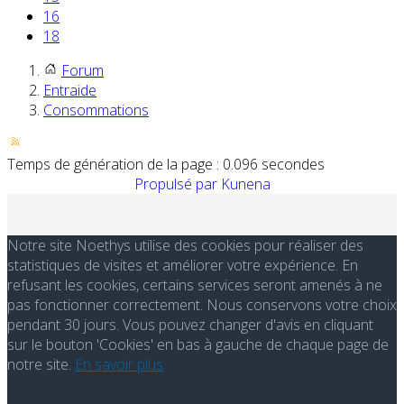
16
18
Forum
Entraide
Consommations
Temps de génération de la page : 0.096 secondes
Propulsé par
Kunena
Notre site Noethys utilise des cookies pour réaliser des
statistiques de visites et améliorer votre expérience. En
refusant les cookies, certains services seront amenés à ne
pas fonctionner correctement. Nous conservons votre choix
pendant 30 jours. Vous pouvez changer d'avis en cliquant
sur le bouton 'Cookies' en bas à gauche de chaque page de
notre site.
En savoir plus