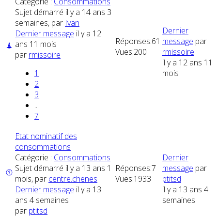
Catégorie :
Consommations
Sujet démarré il y a 14 ans 3
semaines, par
Ivan
Dernier
Dernier message
il y a 12
Réponses:
61
message
par
ans 11 mois
Vues:
200
rmissoire
par
rmissoire
il y a 12 ans 11
1
mois
2
3
...
7
Etat nominatif des
consommations
Catégorie :
Consommations
Dernier
Sujet démarré il y a 13 ans 1
Réponses:
7
message
par
mois, par
centre.chenes
Vues:
1933
ptitsd
Dernier message
il y a 13
il y a 13 ans 4
ans 4 semaines
semaines
par
ptitsd