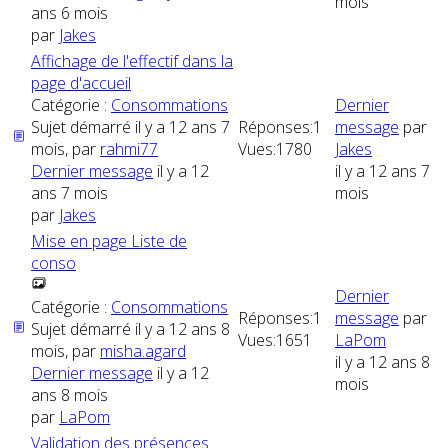
mois
ans 6 mois
par
Jakes
Affichage de l'effectif dans la
page d'accueil
Catégorie :
Consommations
Dernier
Sujet démarré il y a 12 ans 7
Réponses:
1
message
par
mois, par
rahmi77
Vues:
1780
Jakes
Dernier message
il y a 12
il y a 12 ans 7
ans 7 mois
mois
par
Jakes
Mise en page Liste de
conso
Dernier
Catégorie :
Consommations
Réponses:
1
message
par
Sujet démarré il y a 12 ans 8
Vues:
1651
LaPom
mois, par
misha.agard
il y a 12 ans 8
Dernier message
il y a 12
mois
ans 8 mois
par
LaPom
Validation des présences