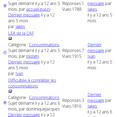
Sujet démarré il y a 12 ans 5
Réponses:
1
message
par
mois, par
accueil.guezy
Vues:
1788
Jakes
Dernier message
il y a 12
il y a 12 ans 5
ans 5 mois
mois
par
Jakes
LEA de la CAF
Catégorie :
Consommations
Dernier
Sujet démarré il y a 12 ans 5
Réponses:
7
message
par
mois, par
mistigri
Vues:
1915
Ivan
Dernier message
il y a 12
il y a 12 ans 5
ans 5 mois
mois
par
Ivan
Difficultée à compléter les
consommations
Dernier
Catégorie :
Consommations
Réponses:
3
message
par
Sujet démarré il y a 12 ans 6
Vues:
1816
Jakes
mois, par
dominiquejacques
il y a 12 ans 6
Dernier message
il y a 12