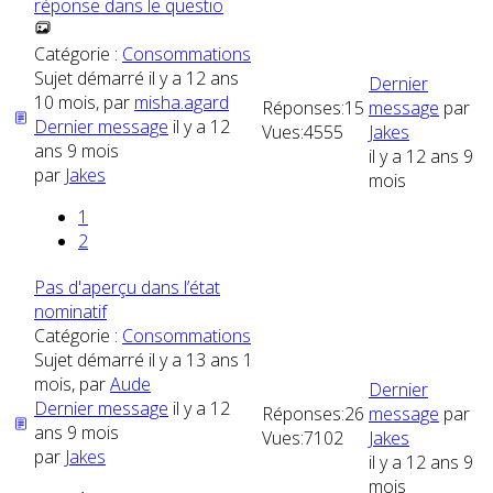
réponse dans le questio
Catégorie :
Consommations
Sujet démarré il y a 12 ans
Dernier
10 mois, par
misha.agard
Réponses:
15
message
par
Dernier message
il y a 12
Vues:
4555
Jakes
ans 9 mois
il y a 12 ans 9
par
Jakes
mois
1
2
Pas d'aperçu dans l’état
nominatif
Catégorie :
Consommations
Sujet démarré il y a 13 ans 1
mois, par
Aude
Dernier
Dernier message
il y a 12
Réponses:
26
message
par
ans 9 mois
Vues:
7102
Jakes
par
Jakes
il y a 12 ans 9
mois