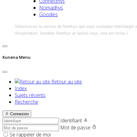
Connecthys
Nomadhys
Goodies
Sélectionnez la version de Noethys que vous souhaitez télécharger 
d'exploitation. Installez Noethys et lancez-vous, tout est inclus !
Kunena Menu
Retour au site
Index
Sujets récents
Recherche
Connexion
Identifiant
Mot de passe
Se rappeler de moi