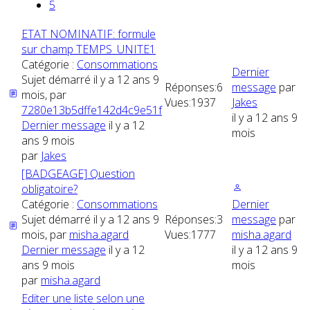
5
ETAT NOMINATIF: formule
sur champ TEMPS_UNITE1
Catégorie :
Consommations
Dernier
Sujet démarré il y a 12 ans 9
Réponses:
6
message
par
mois, par
Vues:
1937
Jakes
7280e13b5dffe142d4c9e51f
il y a 12 ans 9
Dernier message
il y a 12
mois
ans 9 mois
par
Jakes
[BADGEAGE] Question
obligatoire?
Catégorie :
Consommations
Dernier
Sujet démarré il y a 12 ans 9
Réponses:
3
message
par
mois, par
misha.agard
Vues:
1777
misha.agard
Dernier message
il y a 12
il y a 12 ans 9
ans 9 mois
mois
par
misha.agard
Editer une liste selon une