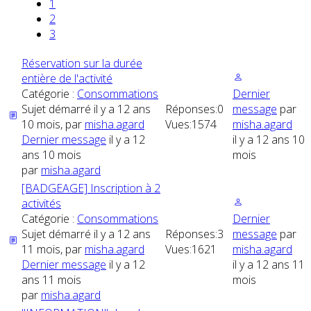
1
2
3
Réservation sur la durée
entière de l'activité
Catégorie :
Consommations
Dernier
Sujet démarré il y a 12 ans
Réponses:
0
message
par
10 mois, par
misha.agard
Vues:
1574
misha.agard
Dernier message
il y a 12
il y a 12 ans 10
ans 10 mois
mois
par
misha.agard
[BADGEAGE] Inscription à 2
activités
Catégorie :
Consommations
Dernier
Sujet démarré il y a 12 ans
Réponses:
3
message
par
11 mois, par
misha.agard
Vues:
1621
misha.agard
Dernier message
il y a 12
il y a 12 ans 11
ans 11 mois
mois
par
misha.agard