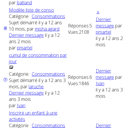
par
batland
Modèle liste de conso
Catégorie :
Consommations
Dernier
Sujet démarré il y a 12 ans
Réponses:
5
message
par
10 mois, par
misha.agard
Vues:
2108
pmartel
Dernier message
il y a 12
il y a 12 ans 2
ans 2 mois
mois
par
pmartel
cumul de consommation par
jour
Dernier
Catégorie :
Consommations
Réponses:
6
message
par
Sujet démarré il y a 12 ans 3
Vues:
1846
Ivan
mois, par
laruche
il y a 12 ans 3
Dernier message
il y a 12
mois
ans 3 mois
par
Ivan
Inscrire un enfant à une
activités
Catégorie :
Consommations
Dernier