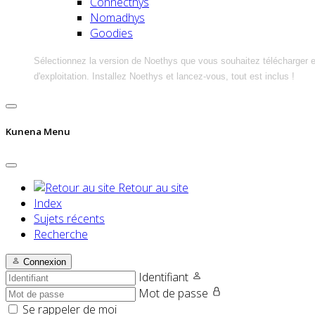
Connecthys
Nomadhys
Goodies
Sélectionnez la version de Noethys que vous souhaitez télécharger 
d'exploitation. Installez Noethys et lancez-vous, tout est inclus !
Kunena Menu
Retour au site
Index
Sujets récents
Recherche
Connexion
Identifiant
Mot de passe
Se rappeler de moi