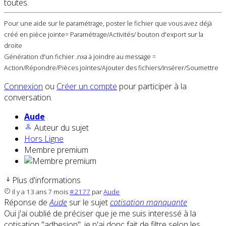
toutes.
Pour une aide sur le paramétrage, poster le fichier que vous avez déjà
créé en pièce jointe= Paramétrage/Activités/ bouton d'export sur la
droite
Génération d'un fichier .nxa à joindre au message =
Action/Répondre/Pièces jointes/Ajouter des fichiers/Insérer/Soumettre
Connexion
ou
Créer un compte
pour participer à la
conversation.
Aude
Auteur du sujet
Hors Ligne
Membre premium
Plus d'informations
il y a 13 ans 7 mois
#2177
par
Aude
Réponse de
Aude
sur le sujet
cotisation manquante
Oui j'ai oublié de préciser que je me suis interessé à la
cotisation "adhesion", je n'ai donc fait de filtre selon les