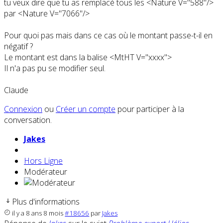
tu veux dire que tu as remplacé tous les <Nature V="588"/>
par <Nature V="7066"/>
Pour quoi pas mais dans ce cas où le montant passe-t-il en
négatif ?
Le montant est dans la balise <MtHT V="xxxx">
Il n'a pas pu se modifier seul.
Claude
Connexion
ou
Créer un compte
pour participer à la
conversation.
Jakes
Hors Ligne
Modérateur
Plus d'informations
il y a 8 ans 8 mois
#18656
par
Jakes