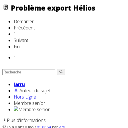
Problème export Hélios
Démarrer
Précédent
1
Suivant
Fin
1
larru
Auteur du sujet
Hors Ligne
Membre senior
Plus d'informations
il y a 8 ans 8 mois
#18654
par
larru