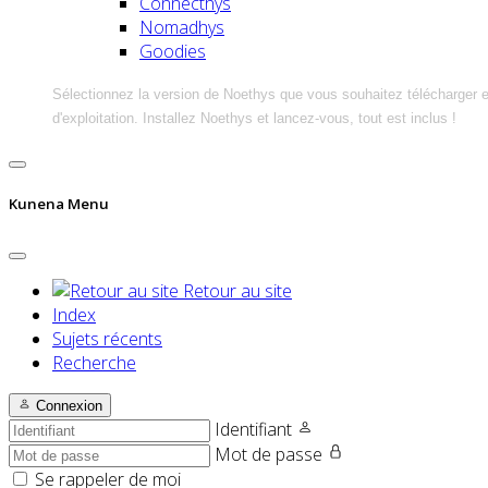
Connecthys
Nomadhys
Goodies
Sélectionnez la version de Noethys que vous souhaitez télécharger 
d'exploitation. Installez Noethys et lancez-vous, tout est inclus !
Kunena Menu
Retour au site
Index
Sujets récents
Recherche
Connexion
Identifiant
Mot de passe
Se rappeler de moi