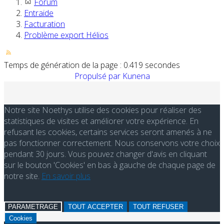
Forum
Entraide
Facturation
Problème export Hélios
Temps de génération de la page : 0.419 secondes
Propulsé par
Kunena
Notre site Noethys utilise des cookies pour réaliser des
statistiques de visites et améliorer votre expérience. En
refusant les cookies, certains services seront amenés à ne
pas fonctionner correctement. Nous conservons votre choix
pendant 30 jours. Vous pouvez changer d'avis en cliquant
sur le bouton 'Cookies' en bas à gauche de chaque page de
notre site.
En savoir plus
PARAMETRAGE
TOUT ACCEPTER
TOUT REFUSER
Cookies