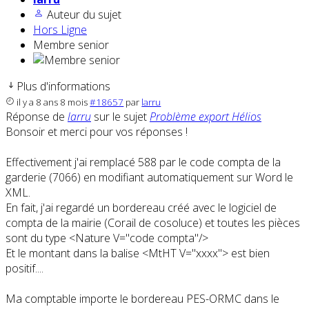
Auteur du sujet
Hors Ligne
Membre senior
Plus d'informations
il y a 8 ans 8 mois
#18657
par
larru
Réponse de
larru
sur le sujet
Problème export Hélios
Bonsoir et merci pour vos réponses !
Effectivement j'ai remplacé 588 par le code compta de la
garderie (7066) en modifiant automatiquement sur Word le
XML.
En fait, j'ai regardé un bordereau créé avec le logiciel de
compta de la mairie (Corail de cosoluce) et toutes les pièces
sont du type <Nature V="code compta"/>
Et le montant dans la balise <MtHT V="xxxx"> est bien
positif....
Ma comptable importe le bordereau PES-ORMC dans le