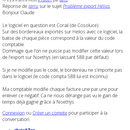
il y a 8 ans 8 mois
#18681
par
larru
Réponse de
larru
sur le sujet
Problème export Hélios
Bonjour Claude
Le logiciel en question est Corail (de Cosoluce).
Sur des bordereaux exportés sur Helios avec ce logiciel, la
balise de chaque pièce correspond à la valeur du code
comptable.
Dommage que l'on ne puisse pas modifier cette valeur lors
de l'export sur Noethys (en laissant 588 par défaut).
Si je ne modifie pas le code, le bordereau ne s'importe pas
dans le logiciel (le code compta 588 lui est inconnu).
Ma comptable modifie chaque facture une par une pour
enlever ce négatif. Ca ne nous dérange pas vu le gain de
temps déjà gagné grâce à Noethys.
Connexion
ou
Créer un compte
pour participer à la
conversation.