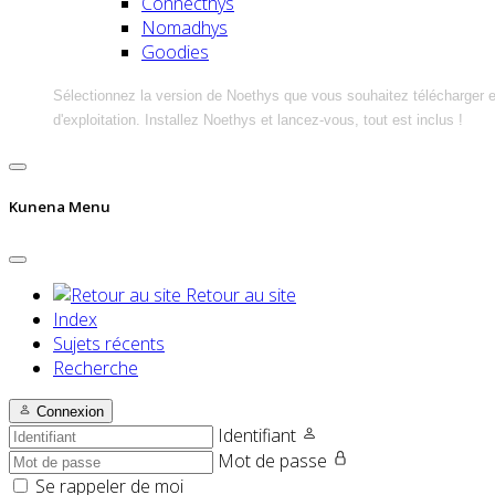
Connecthys
Nomadhys
Goodies
Sélectionnez la version de Noethys que vous souhaitez télécharger 
d'exploitation. Installez Noethys et lancez-vous, tout est inclus !
Kunena Menu
Retour au site
Index
Sujets récents
Recherche
Connexion
Identifiant
Mot de passe
Se rappeler de moi