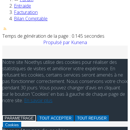
Entraide
Facturation
Bilan Comptable
Temps de génération de la page : 0.145 secondes
Propulsé par
Kunena
Notre site Noethys utilise des cookies pour réaliser des
statistiques de visites et améliorer votre expérience. En
refusant les cookies, certains services seront amenés à ne
pas fonctionner correctement. Nous conservons votre choix
pendant 30 jours. Vous pouvez changer d'avis en cliquant
sur le bouton 'Cookies' en bas à gauche de chaque page de
notre site.
En savoir plus
PARAMETRAGE
TOUT ACCEPTER
TOUT REFUSER
Cookies