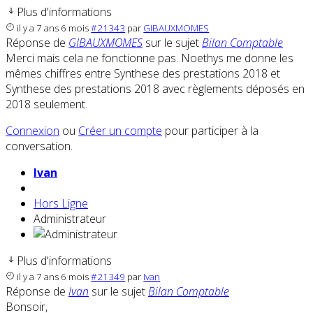
Plus d'informations
il y a 7 ans 6 mois
#21343
par
GIBAUXMOMES
Réponse de
GIBAUXMOMES
sur le sujet
Bilan Comptable
Merci mais cela ne fonctionne pas. Noethys me donne les
mêmes chiffres entre Synthese des prestations 2018 et
Synthese des prestations 2018 avec règlements déposés en
2018 seulement.
Connexion
ou
Créer un compte
pour participer à la
conversation.
Ivan
Hors Ligne
Administrateur
Plus d'informations
il y a 7 ans 6 mois
#21349
par
Ivan
Réponse de
Ivan
sur le sujet
Bilan Comptable
Bonsoir,