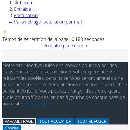
Forum
Entraide
Facturation
Paramétrage facturation par mail
Temps de génération de la page : 0.188 secondes
Propulsé par
Kunena
Notre site Noethys utilise des cookies pour réaliser des
statistiques de visites et améliorer votre expérience. En
refusant les cookies, certains services seront amenés à ne
pas fonctionner correctement. Nous conservons votre choix
pendant 30 jours. Vous pouvez changer d'avis en cliquant
sur le bouton 'Cookies' en bas à gauche de chaque page de
notre site.
En savoir plus
PARAMETRAGE
TOUT ACCEPTER
TOUT REFUSER
Cookies