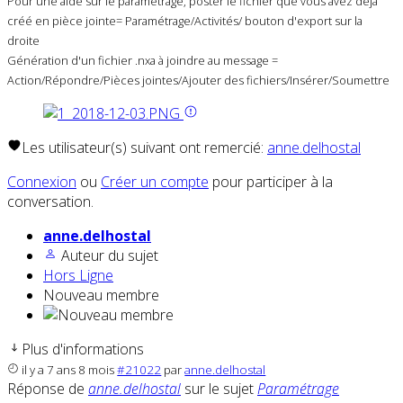
Pour une aide sur le paramétrage, poster le fichier que vous avez déjà
créé en pièce jointe= Paramétrage/Activités/ bouton d'export sur la
droite
Génération d'un fichier .nxa à joindre au message =
Action/Répondre/Pièces jointes/Ajouter des fichiers/Insérer/Soumettre
Les utilisateur(s) suivant ont remercié:
anne.delhostal
Connexion
ou
Créer un compte
pour participer à la
conversation.
anne.delhostal
Auteur du sujet
Hors Ligne
Nouveau membre
Plus d'informations
il y a 7 ans 8 mois
#21022
par
anne.delhostal
Réponse de
anne.delhostal
sur le sujet
Paramétrage