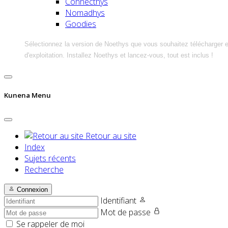
Connecthys
Nomadhys
Goodies
Sélectionnez la version de Noethys que vous souhaitez télécharger 
d'exploitation. Installez Noethys et lancez-vous, tout est inclus !
Kunena Menu
Retour au site
Index
Sujets récents
Recherche
Connexion
Identifiant
Mot de passe
Se rappeler de moi