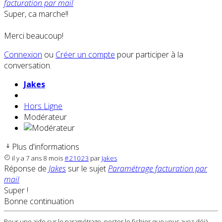
facturation par mail
Super, ca marche!!
Merci beaucoup!
Connexion
ou
Créer un compte
pour participer à la
conversation.
Jakes
Hors Ligne
Modérateur
Plus d'informations
il y a 7 ans 8 mois
#21023
par
Jakes
Réponse de
Jakes
sur le sujet
Paramétrage facturation par
mail
Super !
Bonne continuation
Pour une aide sur le paramétrage, poster le fichier que vous avez déjà