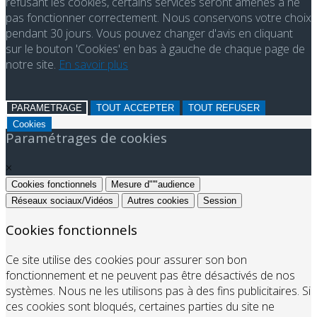
refusant les cookies, certains services seront amenés à ne
pas fonctionner correctement. Nous conservons votre choix
pendant 30 jours. Vous pouvez changer d'avis en cliquant
sur le bouton 'Cookies' en bas à gauche de chaque page de
notre site.
En savoir plus
PARAMETRAGE
TOUT ACCEPTER
TOUT REFUSER
Cookies
Paramétrages de cookies
×
Cookies fonctionnels
Mesure d"'"audience
Réseaux sociaux/Vidéos
Autres cookies
Session
Cookies fonctionnels
Ce site utilise des cookies pour assurer son bon
fonctionnement et ne peuvent pas être désactivés de nos
systèmes. Nous ne les utilisons pas à des fins publicitaires. Si
ces cookies sont bloqués, certaines parties du site ne