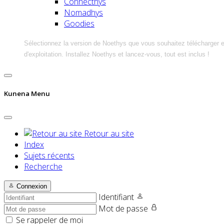
Connecthys
Nomadhys
Goodies
Sélectionnez la version de Noethys que vous souhaitez télécharger 
d'exploitation. Installez Noethys et lancez-vous, tout est inclus !
Kunena Menu
Retour au site
Index
Sujets récents
Recherche
Connexion
Identifiant
Mot de passe
Se rappeler de moi