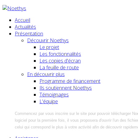
Accueil
Actualités
Présentation
Découvrir Noethys
Le projet
Les fonctionnalités
Les copies d'écran
La feuille de route
En découvrir plus
Programme de financement
Ils soutiennent Noethys
Témoignages
L'équipe
Commencez par vous inscrire sur le site pour pouvoir télécharger No
logiciel pour la première fois, il vous proposera d'ouvrir l'un des fic
celui qui correspond le plus à votre activité afin de découvrir rapidem