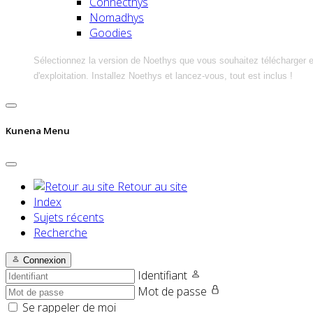
Connecthys
Nomadhys
Goodies
Sélectionnez la version de Noethys que vous souhaitez télécharger 
d'exploitation. Installez Noethys et lancez-vous, tout est inclus !
Kunena Menu
Retour au site
Index
Sujets récents
Recherche
Connexion
Identifiant
Mot de passe
Se rappeler de moi