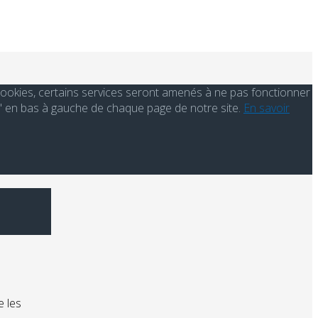
s cookies, certains services seront amenés à ne pas fonctionner
' en bas à gauche de chaque page de notre site.
En savoir
e les