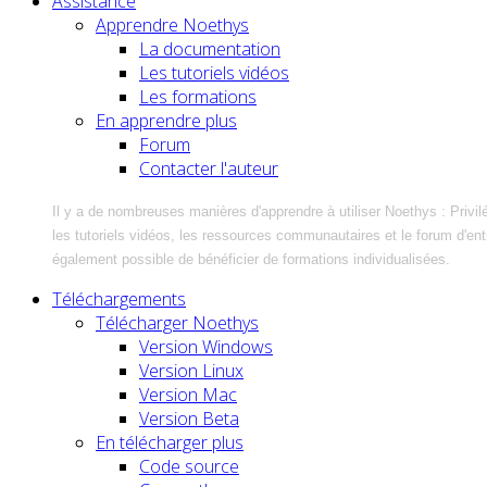
Assistance
Apprendre Noethys
La documentation
Les tutoriels vidéos
Les formations
En apprendre plus
Forum
Contacter l'auteur
Il y a de nombreuses manières d'apprendre à utiliser Noethys : Privil
les tutoriels vidéos, les ressources communautaires et le forum d'entra
également possible de bénéficier de formations individualisées.
Téléchargements
Télécharger Noethys
Version Windows
Version Linux
Version Mac
Version Beta
En télécharger plus
Code source