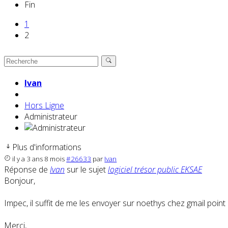
Fin
1
2
Ivan
Hors Ligne
Administrateur
Plus d'informations
il y a 3 ans 8 mois
#26633
par
Ivan
Réponse de
Ivan
sur le sujet
logiciel trésor public EKSAE
Bonjour,
Impec, il suffit de me les envoyer sur noethys chez gmail point
Merci,