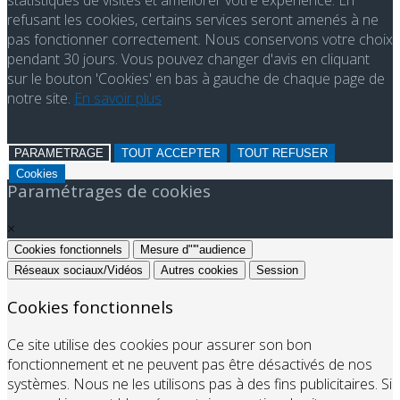
statistiques de visites et améliorer votre expérience. En
refusant les cookies, certains services seront amenés à ne
pas fonctionner correctement. Nous conservons votre choix
pendant 30 jours. Vous pouvez changer d'avis en cliquant
sur le bouton 'Cookies' en bas à gauche de chaque page de
notre site.
En savoir plus
PARAMETRAGE
TOUT ACCEPTER
TOUT REFUSER
Cookies
Paramétrages de cookies
×
Cookies fonctionnels
Mesure d"'"audience
Réseaux sociaux/Vidéos
Autres cookies
Session
Cookies fonctionnels
Ce site utilise des cookies pour assurer son bon
fonctionnement et ne peuvent pas être désactivés de nos
systèmes. Nous ne les utilisons pas à des fins publicitaires. Si