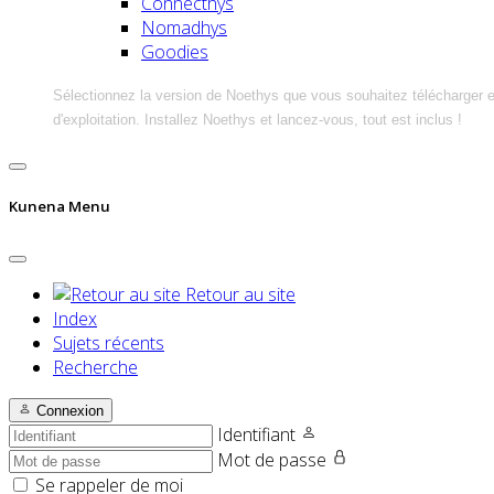
Connecthys
Nomadhys
Goodies
Sélectionnez la version de Noethys que vous souhaitez télécharger 
d'exploitation. Installez Noethys et lancez-vous, tout est inclus !
Kunena Menu
Retour au site
Index
Sujets récents
Recherche
Connexion
Identifiant
Mot de passe
Se rappeler de moi