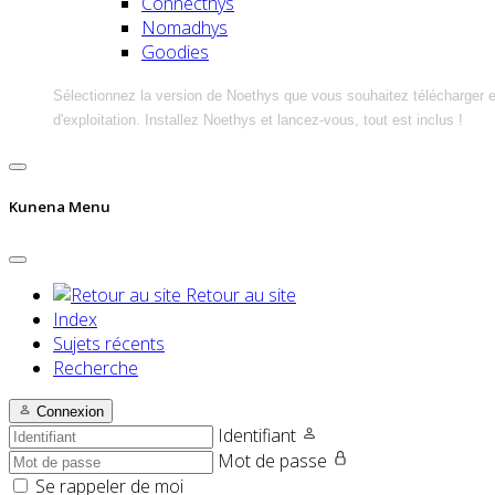
Connecthys
Nomadhys
Goodies
Sélectionnez la version de Noethys que vous souhaitez télécharger 
d'exploitation. Installez Noethys et lancez-vous, tout est inclus !
Kunena Menu
Retour au site
Index
Sujets récents
Recherche
Connexion
Identifiant
Mot de passe
Se rappeler de moi