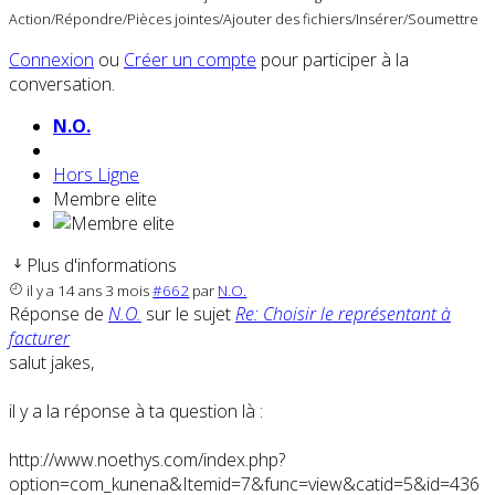
Action/Répondre/Pièces jointes/Ajouter des fichiers/Insérer/Soumettre
Connexion
ou
Créer un compte
pour participer à la
conversation.
N.O.
Hors Ligne
Membre elite
Plus d'informations
il y a 14 ans 3 mois
#662
par
N.O.
Réponse de
N.O.
sur le sujet
Re: Choisir le représentant à
facturer
salut jakes,
il y a la réponse à ta question là :
http://www.noethys.com/index.php?
option=com_kunena&Itemid=7&func=view&catid=5&id=436