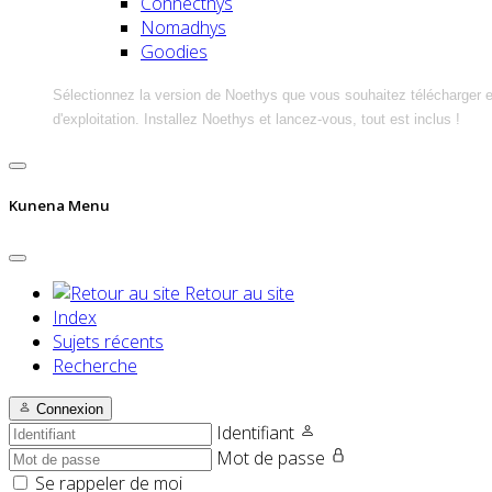
Connecthys
Nomadhys
Goodies
Sélectionnez la version de Noethys que vous souhaitez télécharger 
d'exploitation. Installez Noethys et lancez-vous, tout est inclus !
Kunena Menu
Retour au site
Index
Sujets récents
Recherche
Connexion
Identifiant
Mot de passe
Se rappeler de moi