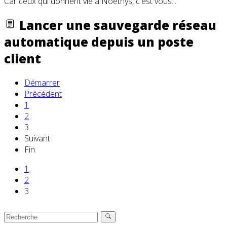
Car ceux qui donnent vie à Noethys, c'est vous...
Lancer une sauvegarde réseau
automatique depuis un poste
client
Démarrer
Précédent
1
2
3
Suivant
Fin
1
2
3