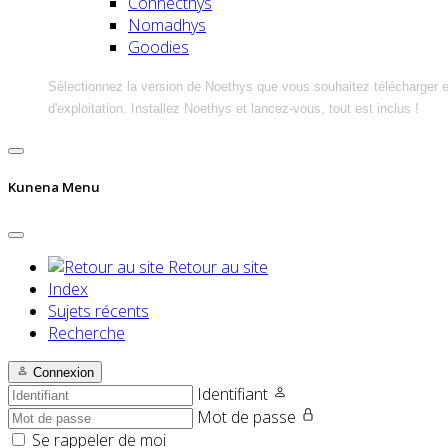
Connecthys
Nomadhys
Goodies
Sélectionnez la version de Noethys que vous souhaitez télécharger 
d'exploitation. Installez Noethys et lancez-vous, tout est inclus !
Kunena Menu
Retour au site
Index
Sujets récents
Recherche
Connexion
Identifiant
Mot de passe
Se rappeler de moi