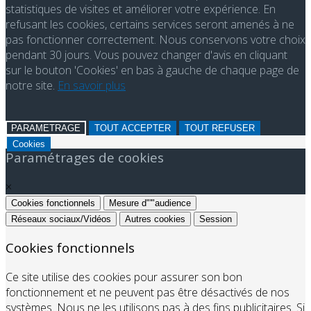
statistiques de visites et améliorer votre expérience. En
refusant les cookies, certains services seront amenés à ne
pas fonctionner correctement. Nous conservons votre choix
pendant 30 jours. Vous pouvez changer d'avis en cliquant
sur le bouton 'Cookies' en bas à gauche de chaque page de
notre site.
En savoir plus
PARAMETRAGE
TOUT ACCEPTER
TOUT REFUSER
Cookies
Paramétrages de cookies
×
Cookies fonctionnels
Mesure d"'"audience
Réseaux sociaux/Vidéos
Autres cookies
Session
Cookies fonctionnels
Ce site utilise des cookies pour assurer son bon
fonctionnement et ne peuvent pas être désactivés de nos
systèmes. Nous ne les utilisons pas à des fins publicitaires. Si