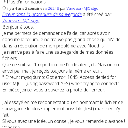
Plus d'informations
il y a 4 ans 2 semaines
#26248
par
Vanessa - MJC stgo
Erreur dans la procédure de sauvegarde
a été créé par
Vanessa - MJC stgo
Bonjour à tous,
Je me permets de demander de l'aide, car après avoir
consulté le forum, je ne trouve pas grand-chose qui m'aide
dans la résolution de mon problème avec Noethis.
Je n'arrive pas à faire une sauvegarde de mes données
fichiers.
Que ce soit sur 1 répertoire de l'ordinateur, du Nas ou en
envoi par mail, je reçois toujours la même erreur :
" Erreur : mysqldump: Got error: 1045: Access denied for
user MJC.... (using password: YES) when trying to connect"
En pièce jointe, vous trouverez la photo de l'erreur.
J'ai essayé en me reconnectant ou en nommant le fichier de
sauvegarde le plus simplement possible (test) mais rien n'y
fait ...
Si vous avez une idée, un conseil, je vous remercie d'avance !
Vanessa