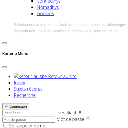
Connecthys
Nomadhys
Goodies
Sélectionnez la version de Noethys que vous souhaitez télécharger 
d'exploitation. Installez Noethys et lancez-vous, tout est inclus !
Kunena Menu
Retour au site
Index
Sujets récents
Recherche
Connexion
Identifiant
Mot de passe
Se rappeler de moi