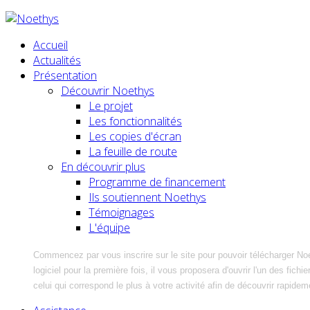
Accueil
Actualités
Présentation
Découvrir Noethys
Le projet
Les fonctionnalités
Les copies d'écran
La feuille de route
En découvrir plus
Programme de financement
Ils soutiennent Noethys
Témoignages
L'équipe
Commencez par vous inscrire sur le site pour pouvoir télécharger No
logiciel pour la première fois, il vous proposera d'ouvrir l'un des fic
celui qui correspond le plus à votre activité afin de découvrir rapidem