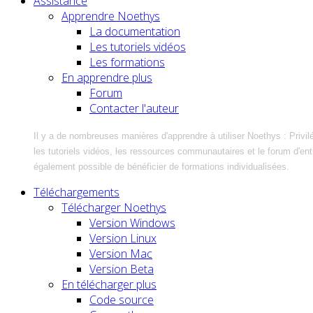
Assistance
Apprendre Noethys
La documentation
Les tutoriels vidéos
Les formations
En apprendre plus
Forum
Contacter l'auteur
Il y a de nombreuses manières d'apprendre à utiliser Noethys : Privil
les tutoriels vidéos, les ressources communautaires et le forum d'entra
également possible de bénéficier de formations individualisées.
Téléchargements
Télécharger Noethys
Version Windows
Version Linux
Version Mac
Version Beta
En télécharger plus
Code source