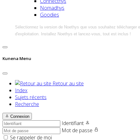
Connecthys
Nomadhys
Goodies
Sélectionnez la version de Noethys que vous souhaitez télécharger 
d'exploitation. Installez Noethys et lancez-vous, tout est inclus !
Kunena Menu
Retour au site
Index
Sujets récents
Recherche
Connexion
Identifiant
Mot de passe
Se rappeler de moi