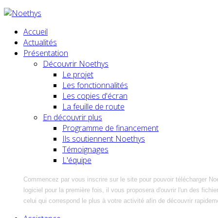
Accueil
Actualités
Présentation
Découvrir Noethys
Le projet
Les fonctionnalités
Les copies d'écran
La feuille de route
En découvrir plus
Programme de financement
Ils soutiennent Noethys
Témoignages
L'équipe
Commencez par vous inscrire sur le site pour pouvoir télécharger No
logiciel pour la première fois, il vous proposera d'ouvrir l'un des fic
celui qui correspond le plus à votre activité afin de découvrir rapidem