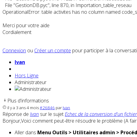
File "GestionDB.pyc", line 870, in Importation_table_reseau
OperationalError: table activites has no column named code_s
Merci pour votre aide
Cordialement
Connexion
ou
Créer un compte
pour participer à la conversat
Ivan
Hors Ligne
Administrateur
Plus d'informations
il y a 3 ans 4 mois
#26846
par
Ivan
Réponse de
Ivan
sur le sujet
Echec de la conversion d'un fichier
Bonjour,Voici comment peut-être résoudre le problème (A fair
Aller dans
Menu Outils > Utilitaires admin > Procé