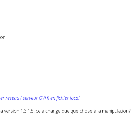
ion.
er reseau ( serveur OVH) en fichier local
s la version 1.3.1.5, cela change quelque chose à la manipulation?