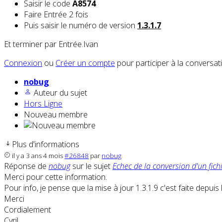
Saisir le code
A8574
Faire Entrée 2 fois
Puis saisir le numéro de version
1.3.1.7
Et terminer par Entrée.Ivan
Connexion
ou
Créer un compte
pour participer à la conversat
nobug
Auteur du sujet
Hors Ligne
Nouveau membre
Plus d'informations
il y a 3 ans 4 mois
#26848
par
nobug
Réponse de
nobug
sur le sujet
Echec de la conversion d'un fichi
Merci pour cette information.
Pour info, je pense que la mise à jour 1.3.1.9 c'est faite depui
Merci
Cordialement
Cyril