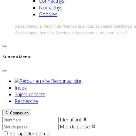
Connecthys
Nomadhys
Goodies
Sélectionnez la version de Noethys que vous souhaitez télécharger 
d'exploitation. Installez Noethys et lancez-vous, tout est inclus !
Kunena Menu
Retour au site
Index
Sujets récents
Recherche
Connexion
Identifiant
Mot de passe
Se rappeler de moi