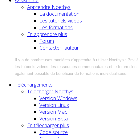
Assistance
Apprendre Noethys
La documentation
Les tutoriels vidéos
Les formations
En apprendre plus
Forum
Contacter l'auteur
Il y a de nombreuses manières d'apprendre à utiliser Noethys : Privil
les tutoriels vidéos, les ressources communautaires et le forum d'entra
également possible de bénéficier de formations individualisées.
Téléchargements
Télécharger Noethys
Version Windows
Version Linux
Version Mac
Version Beta
En télécharger plus
Code source