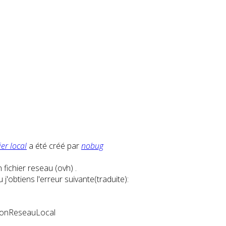
er local
a été créé par
nobug
 fichier reseau (ovh) .
'obtiens l'erreur suivante(traduite):
rsionReseauLocal