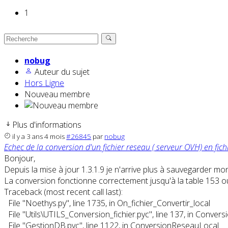
1
nobug
Auteur du sujet
Hors Ligne
Nouveau membre
Plus d'informations
il y a 3 ans 4 mois
#26845
par
nobug
Echec de la conversion d'un fichier reseau ( serveur OVH) en fichi
Bonjour,
Depuis la mise à jour 1.3.1.9 je n'arrive plus à sauvegarder mon
La conversion fonctionne correctement jusqu'à la table 153 ou j
Traceback (most recent call last):
File "Noethys.py", line 1735, in On_fichier_Convertir_local
File "Utils\UTILS_Conversion_fichier.pyc", line 137, in Conve
File "GestionDB.pyc", line 1122, in ConversionReseauLocal