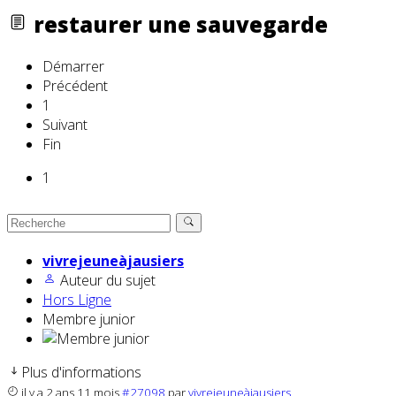
restaurer une sauvegarde
Démarrer
Précédent
1
Suivant
Fin
1
vivrejeuneàjausiers
Auteur du sujet
Hors Ligne
Membre junior
Plus d'informations
il y a 2 ans 11 mois
#27098
par
vivrejeuneàjausiers