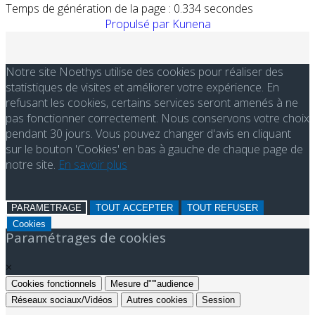
Temps de génération de la page : 0.334 secondes
Propulsé par
Kunena
Notre site Noethys utilise des cookies pour réaliser des
statistiques de visites et améliorer votre expérience. En
refusant les cookies, certains services seront amenés à ne
pas fonctionner correctement. Nous conservons votre choix
pendant 30 jours. Vous pouvez changer d'avis en cliquant
sur le bouton 'Cookies' en bas à gauche de chaque page de
notre site.
En savoir plus
PARAMETRAGE
TOUT ACCEPTER
TOUT REFUSER
Cookies
Paramétrages de cookies
×
Cookies fonctionnels
Mesure d"'"audience
Réseaux sociaux/Vidéos
Autres cookies
Session