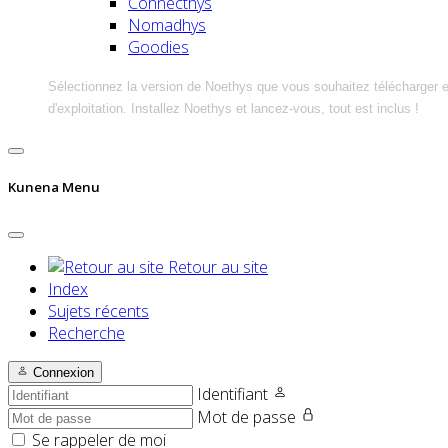
Connecthys
Nomadhys
Goodies
Sélectionnez la version de Noethys que vous souhaitez télécharger 
d'exploitation. Installez Noethys et lancez-vous, tout est inclus !
Kunena Menu
Retour au site
Index
Sujets récents
Recherche
Connexion
Identifiant
Mot de passe
Se rappeler de moi