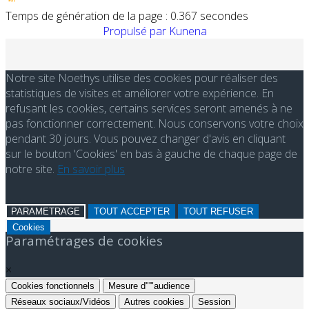
Temps de génération de la page : 0.367 secondes
Propulsé par
Kunena
Notre site Noethys utilise des cookies pour réaliser des
statistiques de visites et améliorer votre expérience. En
refusant les cookies, certains services seront amenés à ne
pas fonctionner correctement. Nous conservons votre choix
pendant 30 jours. Vous pouvez changer d'avis en cliquant
sur le bouton 'Cookies' en bas à gauche de chaque page de
notre site.
En savoir plus
PARAMETRAGE
TOUT ACCEPTER
TOUT REFUSER
Cookies
Paramétrages de cookies
×
Cookies fonctionnels
Mesure d"'"audience
Réseaux sociaux/Vidéos
Autres cookies
Session