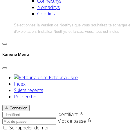
Connecthys
Nomadhys
Goodies
Sélectionnez la version de Noethys que vous souhaitez télécharger 
d'exploitation. Installez Noethys et lancez-vous, tout est inclus !
Kunena Menu
Retour au site
Index
Sujets récents
Recherche
Connexion
Identifiant
Mot de passe
Se rappeler de moi