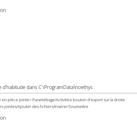
ion.
omme d'habitude dans C:\ProgramData\noethys
 en pièce jointe= Paramétrage/Activités/ bouton d'export sur la droite
s jointes/Ajouter des fichiers/Insérer/Soumettre
ion.