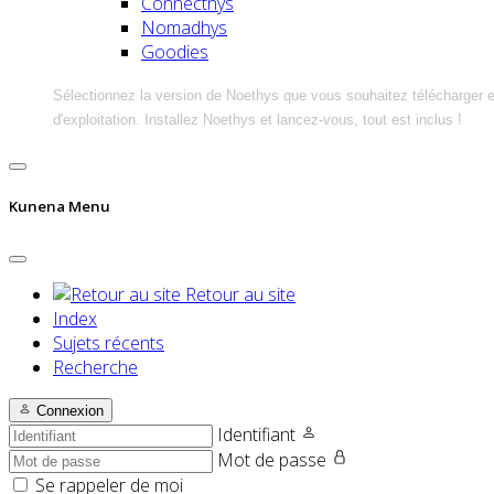
Connecthys
Nomadhys
Goodies
Sélectionnez la version de Noethys que vous souhaitez télécharger 
d'exploitation. Installez Noethys et lancez-vous, tout est inclus !
Kunena Menu
Retour au site
Index
Sujets récents
Recherche
Connexion
Identifiant
Mot de passe
Se rappeler de moi