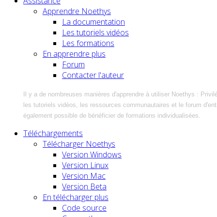
Assistance
Apprendre Noethys
La documentation
Les tutoriels vidéos
Les formations
En apprendre plus
Forum
Contacter l'auteur
Il y a de nombreuses manières d'apprendre à utiliser Noethys : Privil
les tutoriels vidéos, les ressources communautaires et le forum d'entra
également possible de bénéficier de formations individualisées.
Téléchargements
Télécharger Noethys
Version Windows
Version Linux
Version Mac
Version Beta
En télécharger plus
Code source