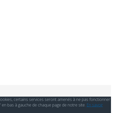
s cookies, certains services seront amenés à ne pas fonctionner
' en bas à gauche de chaque page de notre site.
En savoir