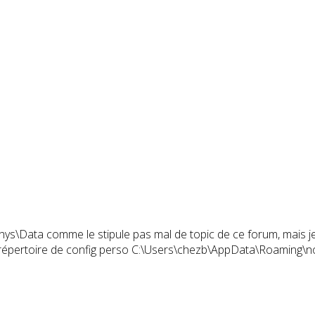
thys\Data comme le stipule pas mal de topic de ce forum, mais j
ai un répertoire de config perso C:\Users\chezb\AppData\Roaming\