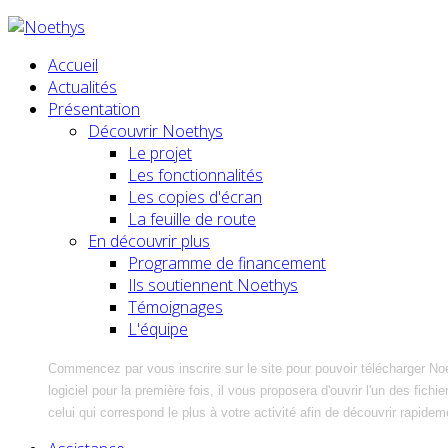
Accueil
Actualités
Présentation
Découvrir Noethys
Le projet
Les fonctionnalités
Les copies d'écran
La feuille de route
En découvrir plus
Programme de financement
Ils soutiennent Noethys
Témoignages
L'équipe
Commencez par vous inscrire sur le site pour pouvoir télécharger No
logiciel pour la première fois, il vous proposera d'ouvrir l'un des fic
celui qui correspond le plus à votre activité afin de découvrir rapidem