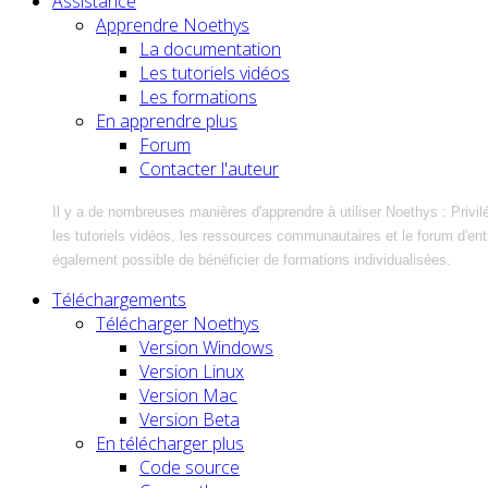
Assistance
Apprendre Noethys
La documentation
Les tutoriels vidéos
Les formations
En apprendre plus
Forum
Contacter l'auteur
Il y a de nombreuses manières d'apprendre à utiliser Noethys : Privil
les tutoriels vidéos, les ressources communautaires et le forum d'entra
également possible de bénéficier de formations individualisées.
Téléchargements
Télécharger Noethys
Version Windows
Version Linux
Version Mac
Version Beta
En télécharger plus
Code source