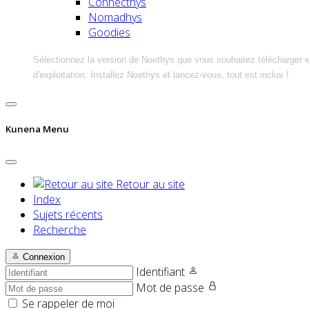
Connecthys
Nomadhys
Goodies
Sélectionnez la version de Noethys que vous souhaitez télécharger 
d'exploitation. Installez Noethys et lancez-vous, tout est inclus !
Kunena Menu
Retour au site
Index
Sujets récents
Recherche
Connexion
Identifiant
Mot de passe
Se rappeler de moi