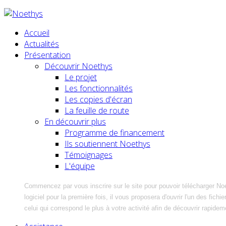
Accueil
Actualités
Présentation
Découvrir Noethys
Le projet
Les fonctionnalités
Les copies d'écran
La feuille de route
En découvrir plus
Programme de financement
Ils soutiennent Noethys
Témoignages
L'équipe
Commencez par vous inscrire sur le site pour pouvoir télécharger No
logiciel pour la première fois, il vous proposera d'ouvrir l'un des fic
celui qui correspond le plus à votre activité afin de découvrir rapidem