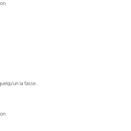
ion.
uelqu'un la fasse...
ion.