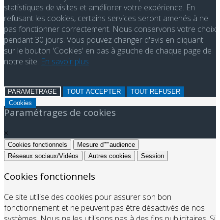
statistiques de visites et améliorer votre expérience. En
refusant les cookies, certains services seront amenés à ne
pas fonctionner correctement. Nous conservons votre choix
pendant 30 jours. Vous pouvez changer d'avis en cliquant
sur le bouton 'Cookies' en bas à gauche de chaque page de
notre site.
En savoir plus
PARAMETRAGE
TOUT ACCEPTER
TOUT REFUSER
Cookies
Paramétrages de cookies
×
Cookies fonctionnels
Mesure d"'"audience
Réseaux sociaux/Vidéos
Autres cookies
Session
Cookies fonctionnels
Ce site utilise des cookies pour assurer son bon
fonctionnement et ne peuvent pas être désactivés de nos
systèmes. Nous ne les utilisons pas à des fins publicitaires. Si