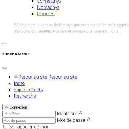
Connecthys
Nomadhys
Goodies
Sélectionnez la version de Noethys que vous souhaitez télécharger 
d'exploitation. Installez Noethys et lancez-vous, tout est inclus !
Kunena Menu
Retour au site
Index
Sujets récents
Recherche
Connexion
Identifiant
Mot de passe
Se rappeler de moi