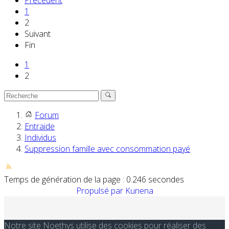
Précédent
1
2
Suivant
Fin
1
2
Forum
Entraide
Individus
Suppression famille avec consommation payé
Temps de génération de la page : 0.246 secondes
Propulsé par
Kunena
Notre site Noethys utilise des cookies pour réaliser des