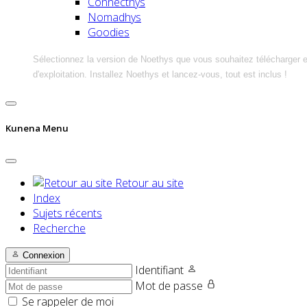
Connecthys
Nomadhys
Goodies
Sélectionnez la version de Noethys que vous souhaitez télécharger 
d'exploitation. Installez Noethys et lancez-vous, tout est inclus !
Kunena Menu
Retour au site
Index
Sujets récents
Recherche
Connexion
Identifiant
Mot de passe
Se rappeler de moi