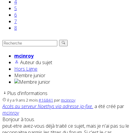
4
5
6
7
8
mcinroy
Auteur du sujet
Hors Ligne
Membre junior
Plus d'informations
il y a 9 ans 2 mois
#16841
par
mcinroy
Accès au serveur Noethys via adresse ip-fixe.
a été créé par
mcinroy
Bonjour à tous.
peut-etre avez-vous déjà traité ce sujet, mais je n'ai pas su le
reconnaitre parmis les titres du forum. Si c'est le cas,