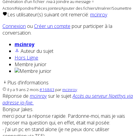
Génération d'un fichier .nxa à joindre au message =
Action/Répondre/Pièces jointes/Ajouter des fichiers/Insérer/Soumettre
Les utilisateur(s) suivant ont remercié:
mcinroy
Connexion
ou
Créer un compte
pour participer à la
conversation.
mcinroy
Auteur du sujet
Hors Ligne
Membre junior
Plus d'informations
il y a 9 ans 2 mois
#16843
par
mcinroy
Réponse de
mcinroy
sur le sujet
Accès au serveur Noethys via
adresse ip-fixe.
Bonjour Jakes.
merci pour ta réponse rapide. Pardonne-moi, mais je vais
reposer ma question qui, en effet, était mal posée:
- j'ai un pc en stand alone (je ne peux donc utiliser