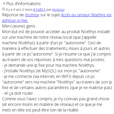
Plus d'informations
il y a 9 ans 2 mois
#16851
par
mcinroy
Réponse de
mcinroy
sur le sujet
Accès au serveur Noethys via
adresse ip-fixe.
Merci jeunes gens.
Mon but est de pouvoir accéder au produit Noéthys installé
sur une machine de notre réseau local (que j'appelle
machine Noéthys) à partir d'un pc "autonome". Ceci de
manière à effectuer des traitements, mises à jours et autres
à partir de ce pc"autonome". Si je résume ce que j'ai compris
au travers de vos réponses à mes questions mal posées:
- je demande une ip fixe pour ma machine Noéthys,
- j'installe Noéthys (et MySQL) sur mon pc "autonome"
- je me connecte (via internet, en WIFI) depuis ce pc
"autonome" vers ma machine "Noéthys" au travers de son ip
fixe et de certains autres paramètres (que je ne maitrise pas)
- et ça doit rouler...
Comme vous l'avez compris, je n'y connais pas grand chose
(et encore moins en matière de réseau) et ce que je me
mets en tête est peut-être loin de la réalité.