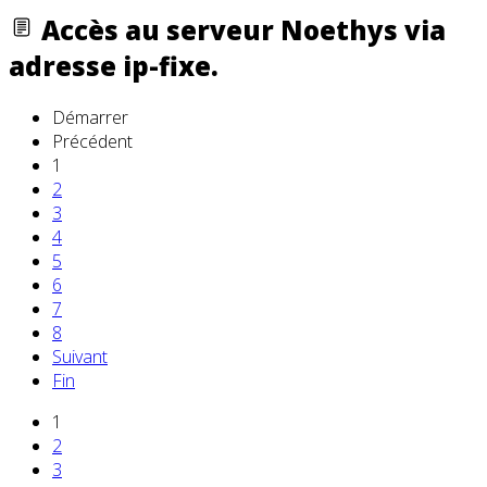
Accès au serveur Noethys via
adresse ip-fixe.
Démarrer
Précédent
1
2
3
4
5
6
7
8
Suivant
Fin
1
2
3