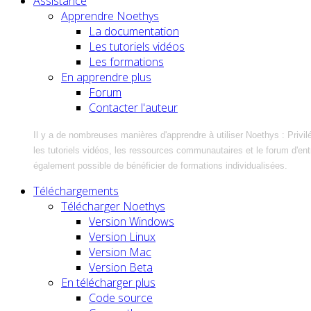
Assistance
Apprendre Noethys
La documentation
Les tutoriels vidéos
Les formations
En apprendre plus
Forum
Contacter l'auteur
Il y a de nombreuses manières d'apprendre à utiliser Noethys : Privil
les tutoriels vidéos, les ressources communautaires et le forum d'entra
également possible de bénéficier de formations individualisées.
Téléchargements
Télécharger Noethys
Version Windows
Version Linux
Version Mac
Version Beta
En télécharger plus
Code source