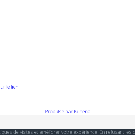
r le lien.
Propulsé par
Kunena
stiques de visites et améliorer votre expérience. En refusant le