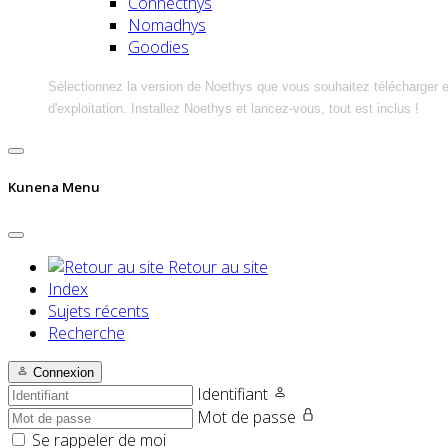
Connecthys
Nomadhys
Goodies
Sélectionnez la version de Noethys que vous souhaitez télécharger 
d'exploitation. Installez Noethys et lancez-vous, tout est inclus !
Kunena Menu
Retour au site
Index
Sujets récents
Recherche
Connexion
Identifiant
Mot de passe
Se rappeler de moi