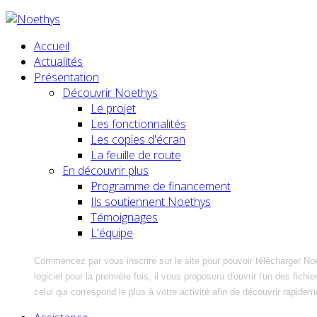
Accueil
Actualités
Présentation
Découvrir Noethys
Le projet
Les fonctionnalités
Les copies d'écran
La feuille de route
En découvrir plus
Programme de financement
Ils soutiennent Noethys
Témoignages
L'équipe
Commencez par vous inscrire sur le site pour pouvoir télécharger No
logiciel pour la première fois, il vous proposera d'ouvrir l'un des fic
celui qui correspond le plus à votre activité afin de découvrir rapidem