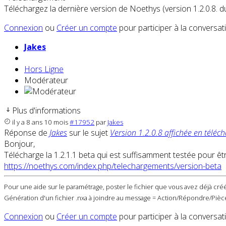
Téléchargez la dernière version de Noethys (version 1.2.0.8. d
Connexion
ou
Créer un compte
pour participer à la conversat
Jakes
Hors Ligne
Modérateur
Plus d'informations
il y a 8 ans 10 mois
#17952
par
Jakes
Réponse de
Jakes
sur le sujet
Version 1.2.0.8 affichée en téléch
Bonjour,
Télécharge la 1.2.1.1 beta qui est suffisamment testée pour ê
https://noethys.com/index.php/telechargements/version-beta
Pour une aide sur le paramétrage, poster le fichier que vous avez déjà créé
Génération d'un fichier .nxa à joindre au message = Action/Répondre/Pièce
Connexion
ou
Créer un compte
pour participer à la conversat