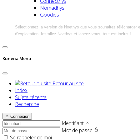
Connecthys
Nomadhys
Goodies
Sélectionnez la version de Noethys que vous souhaitez télécharger 
d'exploitation. Installez Noethys et lancez-vous, tout est inclus !
Kunena Menu
Retour au site
Index
Sujets récents
Recherche
Connexion
Identifiant
Mot de passe
Se rappeler de moi