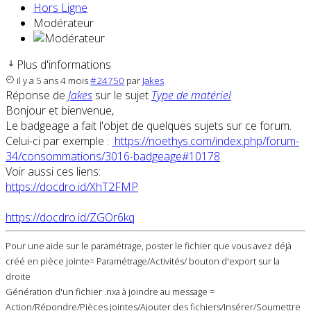
Hors Ligne
Modérateur
Plus d'informations
il y a 5 ans 4 mois
#24750
par
Jakes
Réponse de
Jakes
sur le sujet
Type de matériel
Bonjour et bienvenue,
Le badgeage a fait l'objet de quelques sujets sur ce forum.
Celui-ci par exemple :
https://noethys.com/index.php/forum-
34/consommations/3016-badgeage#10178
Voir aussi ces liens:
https://docdro.id/XhT2FMP
https://docdro.id/ZGOr6kq
Pour une aide sur le paramétrage, poster le fichier que vous avez déjà
créé en pièce jointe= Paramétrage/Activités/ bouton d'export sur la
droite
Génération d'un fichier .nxa à joindre au message =
Action/Répondre/Pièces jointes/Ajouter des fichiers/Insérer/Soumettre