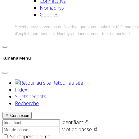
Connecthys
Nomadhys
Goodies
Sélectionnez la version de Noethys que vous souhaitez télécharger 
d'exploitation. Installez Noethys et lancez-vous, tout est inclus !
Kunena Menu
Retour au site
Index
Sujets récents
Recherche
Connexion
Identifiant
Mot de passe
Se rappeler de moi