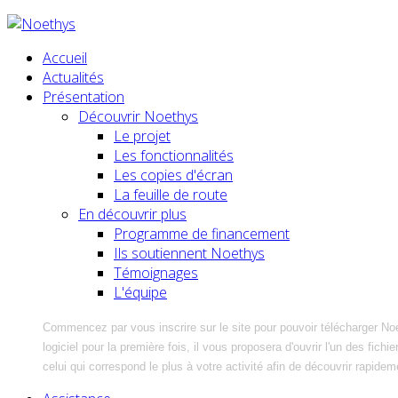
Accueil
Actualités
Présentation
Découvrir Noethys
Le projet
Les fonctionnalités
Les copies d'écran
La feuille de route
En découvrir plus
Programme de financement
Ils soutiennent Noethys
Témoignages
L'équipe
Commencez par vous inscrire sur le site pour pouvoir télécharger No
logiciel pour la première fois, il vous proposera d'ouvrir l'un des fic
celui qui correspond le plus à votre activité afin de découvrir rapidem