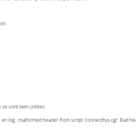
ion.
s se sont bien créées.
 en log : malformed header from script 'connecthys.cgi': Bad hea