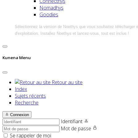
Connecthys
Nomadhys
Goodies
Sélectionnez la version de Noethys que vous souhaitez télécharger 
d'exploitation. Installez Noethys et lancez-vous, tout est inclus !
Kunena Menu
Retour au site
Index
Sujets récents
Recherche
Connexion
Identifiant
Mot de passe
Se rappeler de moi