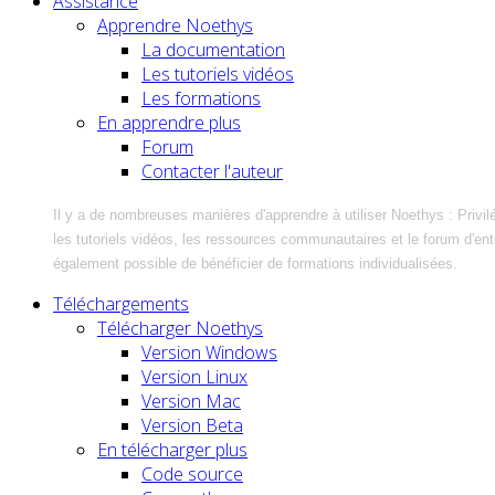
Assistance
Apprendre Noethys
La documentation
Les tutoriels vidéos
Les formations
En apprendre plus
Forum
Contacter l'auteur
Il y a de nombreuses manières d'apprendre à utiliser Noethys : Privil
les tutoriels vidéos, les ressources communautaires et le forum d'entra
également possible de bénéficier de formations individualisées.
Téléchargements
Télécharger Noethys
Version Windows
Version Linux
Version Mac
Version Beta
En télécharger plus
Code source