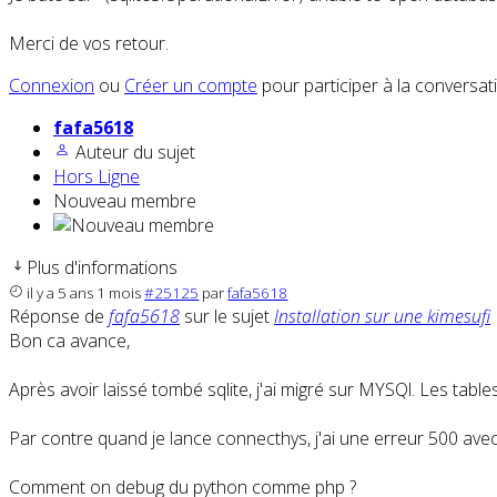
Merci de vos retour.
Connexion
ou
Créer un compte
pour participer à la conversat
fafa5618
Auteur du sujet
Hors Ligne
Nouveau membre
Plus d'informations
il y a 5 ans 1 mois
#25125
par
fafa5618
Réponse de
fafa5618
sur le sujet
Installation sur une kimesufi
Bon ca avance,
Après avoir laissé tombé sqlite, j'ai migré sur MYSQl. Les table
Par contre quand je lance connecthys, j'ai une erreur 500 avec
Comment on debug du python comme php ?