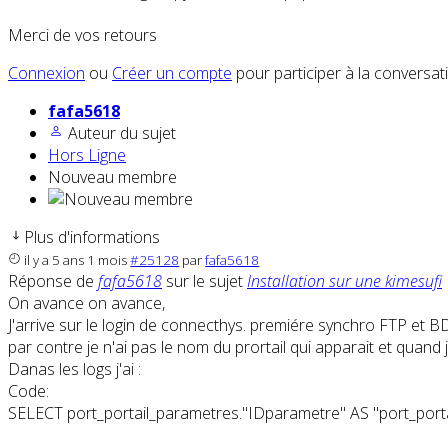
Merci de vos retours
Connexion
ou
Créer un compte
pour participer à la conversat
fafa5618
Auteur du sujet
Hors Ligne
Nouveau membre
Plus d'informations
il y a 5 ans 1 mois
#25128
par
fafa5618
Réponse de
fafa5618
sur le sujet
Installation sur une kimesufi
On avance on avance,
J'arrive sur le login de connecthys. premiére synchro FTP et B
par contre je n'ai pas le nom du prortail qui apparait et quand
Danas les logs j'ai :
Code:
SELECT port_portail_parametres."IDparametre" AS "port_port