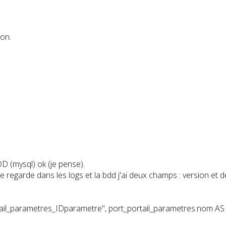
ion.
DD (mysql) ok (je pense).
 je regarde dans les logs et la bdd j'ai deux champs : version et 
ail_parametres_IDparametre", port_portail_parametres.nom AS