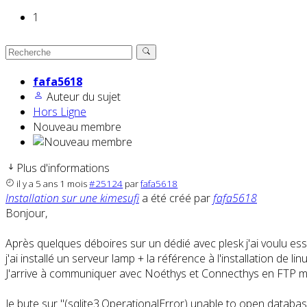
1
fafa5618
Auteur du sujet
Hors Ligne
Nouveau membre
Plus d'informations
il y a 5 ans 1 mois
#25124
par
fafa5618
Installation sur une kimesufi
a été créé par
fafa5618
Bonjour,
Après quelques déboires sur un dédié avec plesk j'ai voulu es
j'ai installé un serveur lamp + la référence à l'installation de 
J'arrive à communiquer avec Noéthys et Connecthys en FTP m
Je bute sur "(sqlite3.OperationalError) unable to open databas