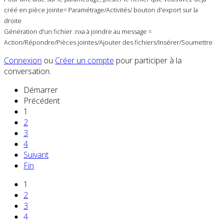
créé en pièce jointe= Paramétrage/Activités/ bouton d'export sur la
droite
Génération d'un fichier .nxa à joindre au message =
Action/Répondre/Pièces jointes/Ajouter des fichiers/Insérer/Soumettre
Connexion
ou
Créer un compte
pour participer à la
conversation.
Démarrer
Précédent
1
2
3
4
Suivant
Fin
1
2
3
4