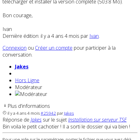
télécharger et installer la version complète (503.8 Mo).
Bon courage,
Ivan
Dernière édition: il y a 4 ans 4 mois par
Ivan
.
Connexion
ou
Créer un compte
pour participer à la
conversation.
Jakes
Hors Ligne
Modérateur
Plus d'informations
il y a 4 ans 4 mois
#25942
par
Jakes
Réponse de
Jakes
sur le sujet
Installation sur serveur TSE
Bin voila le petit cachotier ! Il a sorti le dossier qui va bien !
Pour une aide sur le paramétrage, poster le fichier que vous avez déjà