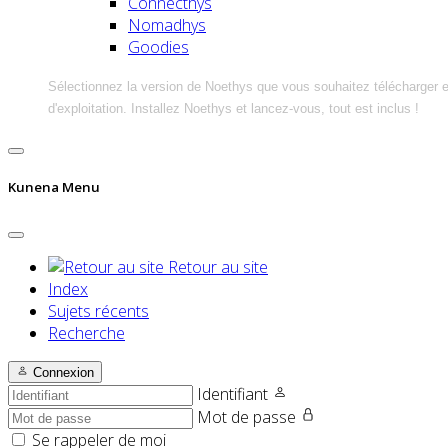
Connecthys
Nomadhys
Goodies
Sélectionnez la version de Noethys que vous souhaitez télécharger 
d'exploitation. Installez Noethys et lancez-vous, tout est inclus !
Kunena Menu
Retour au site
Index
Sujets récents
Recherche
Connexion
Identifiant
Mot de passe
Se rappeler de moi