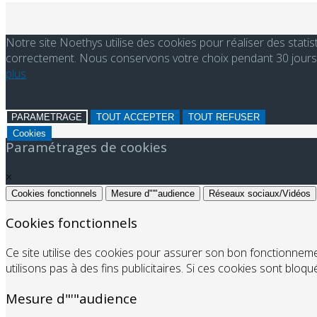
Notre site Noethys utilise des cookies pour réaliser des stati
correctement. Nous conservons votre choix pendant 30 jours. 
plus
PARAMETRAGE
TOUT ACCEPTER
TOUT REFUSER
Cookies
Paramétrages de cookies
×
Cookies fonctionnels
Mesure d"'"audience
Réseaux sociaux/Vidéos
Cookies fonctionnels
Ce site utilise des cookies pour assurer son bon fonctionnem
utilisons pas à des fins publicitaires. Si ces cookies sont bloq
Mesure d"'"audience