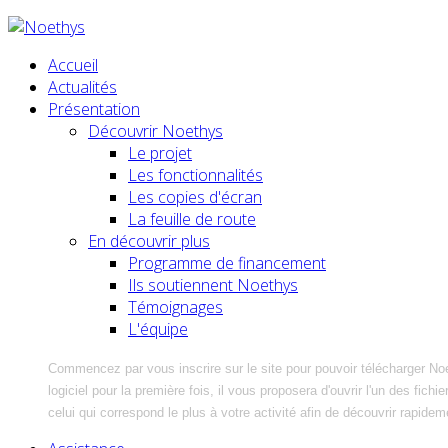
Accueil
Actualités
Présentation
Découvrir Noethys
Le projet
Les fonctionnalités
Les copies d'écran
La feuille de route
En découvrir plus
Programme de financement
Ils soutiennent Noethys
Témoignages
L'équipe
Commencez par vous inscrire sur le site pour pouvoir télécharger No
logiciel pour la première fois, il vous proposera d'ouvrir l'un des fic
celui qui correspond le plus à votre activité afin de découvrir rapidem