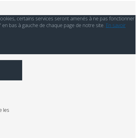
s cookies, certains services seront amenés à ne pas fonctionner
' en bas à gauche de chaque page de notre site.
En savoir
e les