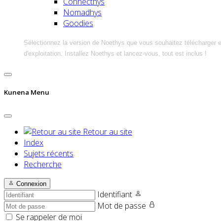
Connecthys
Nomadhys
Goodies
Sélectionnez la version de Noethys que vous souhaitez télécharger 
d'exploitation. Installez Noethys et lancez-vous, tout est inclus !
Kunena Menu
Retour au site
Index
Sujets récents
Recherche
Connexion
Identifiant
Mot de passe
Se rappeler de moi