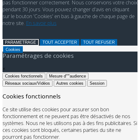
pas fonctionner correctement. Nous conservons votre choix
pendant 30 jours. Vous pouvez changer d'avis en cliquant
sur le bouton 'Cookies' en bas à gauche de chaque page de
notre site.
En savoir plus
PARAMETRAGE
TOUT ACCEPTER
TOUT REFUSER
Cookies
Paramétrages de cookies
×
Cookies fonctionnels
Mesure d"'"audience
Réseaux sociaux/Vidéos
Autres cookies
Session
Cookies fonctionnels
Ce site utilise des cookies pour assurer son bon
fonctionnement et ne peuvent pas être désactivés de nos
systèmes. Nous ne les utilisons pas à des fins publicitaires. Si
ces cookies sont bloqués, certaines parties du site ne
pourront pas fonctionner.