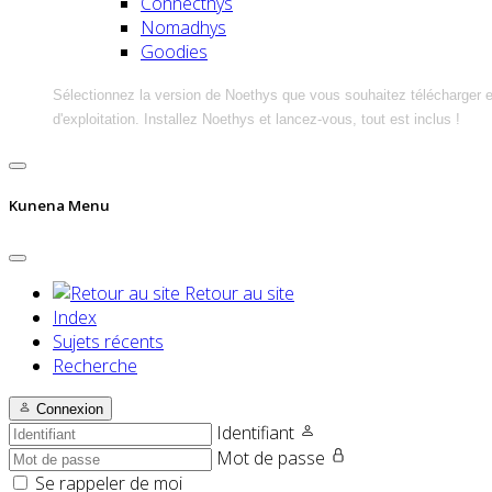
Connecthys
Nomadhys
Goodies
Sélectionnez la version de Noethys que vous souhaitez télécharger 
d'exploitation. Installez Noethys et lancez-vous, tout est inclus !
Kunena Menu
Retour au site
Index
Sujets récents
Recherche
Connexion
Identifiant
Mot de passe
Se rappeler de moi