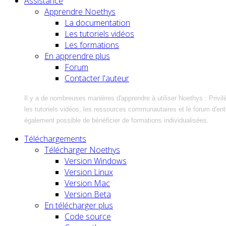
Assistance
Apprendre Noethys
La documentation
Les tutoriels vidéos
Les formations
En apprendre plus
Forum
Contacter l'auteur
Il y a de nombreuses manières d'apprendre à utiliser Noethys : Privil
les tutoriels vidéos, les ressources communautaires et le forum d'entra
également possible de bénéficier de formations individualisées.
Téléchargements
Télécharger Noethys
Version Windows
Version Linux
Version Mac
Version Beta
En télécharger plus
Code source