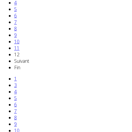
4
5
6
7
8
9
10
11
12
Suivant
Fin
1
3
4
5
6
7
8
9
10