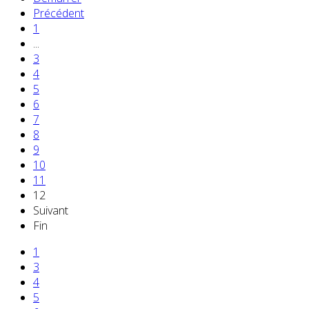
Précédent
1
...
3
4
5
6
7
8
9
10
11
12
Suivant
Fin
1
3
4
5