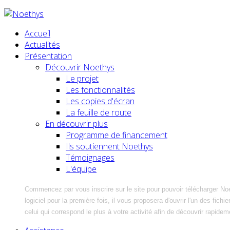
Accueil
Actualités
Présentation
Découvrir Noethys
Le projet
Les fonctionnalités
Les copies d'écran
La feuille de route
En découvrir plus
Programme de financement
Ils soutiennent Noethys
Témoignages
L'équipe
Commencez par vous inscrire sur le site pour pouvoir télécharger No
logiciel pour la première fois, il vous proposera d'ouvrir l'un des fic
celui qui correspond le plus à votre activité afin de découvrir rapidem