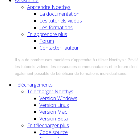
Assistance
Apprendre Noethys
La documentation
Les tutoriels vidéos
Les formations
En apprendre plus
Forum
Contacter l'auteur
Il y a de nombreuses manières d'apprendre à utiliser Noethys : Privil
les tutoriels vidéos, les ressources communautaires et le forum d'entra
également possible de bénéficier de formations individualisées.
Téléchargements
Télécharger Noethys
Version Windows
Version Linux
Version Mac
Version Beta
En télécharger plus
Code source