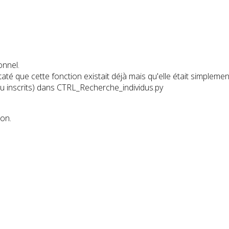
onnel.
staté que cette fonction existait déjà mais qu'elle était simplemen
us ou inscrits) dans CTRL_Recherche_individus.py
ion.