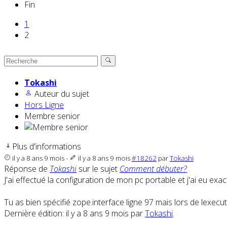
Fin
1
2
Tokashi
Auteur du sujet
Hors Ligne
Membre senior
Plus d'informations
il y a 8 ans 9 mois
-
il y a 8 ans 9 mois
#18262
par
Tokashi
Réponse de
Tokashi
sur le sujet
Comment débuter?
J'ai effectué la configuration de mon pc portable et j'ai eu 
Tu as bien spécifié zope.interface ligne 97 mais lors de lexec
Dernière édition: il y a 8 ans 9 mois par
Tokashi
.