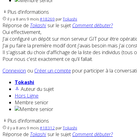
Plus d'informations
il y a 8 ans 9 mois
#18269
par
Tokashi
Réponse de
Tokashi
sur le sujet
Comment débuter?
Oui effectivement,
J'ai configuré un dépôt sur mon serveur GIT pour être opérati
J'ai pu faire la première modif dont j'avais besoin mais j'ai con
Il s'agissait du choix d'affichage de la liste des individus (to
Pour nous c'est exactement ce qu'il fallait.
Connexion
ou
Créer un compte
pour participer à la conversat
Tokashi
Auteur du sujet
Hors Ligne
Membre senior
Plus d'informations
il y a 8 ans 9 mois
#18312
par
Tokashi
Réponse de
Tokashi
sur le sujet
Comment débuter?