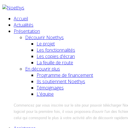
Accueil
Actualités
Présentation
Découvrir Noethys
Le projet
Les fonctionnalités
Les copies d'écran
La feuille de route
En découvrir plus
Programme de financement
Ils soutiennent Noethys
Témoignages
L'équipe
Commencez par vous inscrire sur le site pour pouvoir télécharger No
logiciel pour la première fois, il vous proposera d'ouvrir l'un des fic
celui qui correspond le plus à votre activité afin de découvrir rapidem