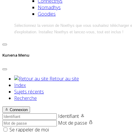
Connecthys
Nomadhys
Goodies
Sélectionnez la version de Noethys que vous souhaitez télécharger 
d'exploitation. Installez Noethys et lancez-vous, tout est inclus !
Kunena Menu
Retour au site
Index
Sujets récents
Recherche
Connexion
Identifiant
Mot de passe
Se rappeler de moi