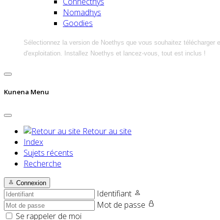
Connecthys
Nomadhys
Goodies
Sélectionnez la version de Noethys que vous souhaitez télécharger 
d'exploitation. Installez Noethys et lancez-vous, tout est inclus !
Kunena Menu
Retour au site
Index
Sujets récents
Recherche
Connexion
Identifiant
Mot de passe
Se rappeler de moi