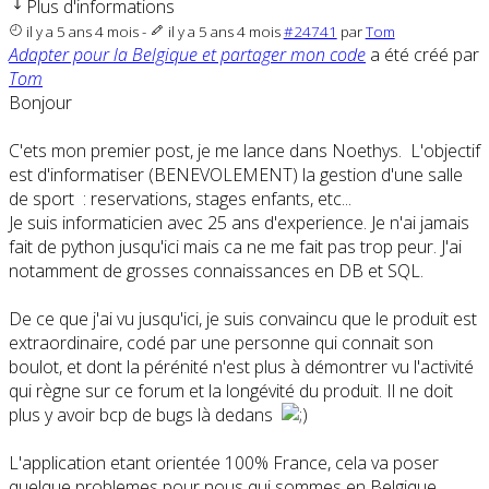
Plus d'informations
il y a 5 ans 4 mois
-
il y a 5 ans 4 mois
#24741
par
Tom
Adapter pour la Belgique et partager mon code
a été créé par
Tom
Bonjour
C'ets mon premier post, je me lance dans Noethys. L'objectif
est d'informatiser (BENEVOLEMENT) la gestion d'une salle
de sport : reservations, stages enfants, etc...
Je suis informaticien avec 25 ans d'experience. Je n'ai jamais
fait de python jusqu'ici mais ca ne me fait pas trop peur. J'ai
notamment de grosses connaissances en DB et SQL.
De ce que j'ai vu jusqu'ici, je suis convaincu que le produit est
extraordinaire, codé par une personne qui connait son
boulot, et dont la pérénité n'est plus à démontrer vu l'activité
qui règne sur ce forum et la longévité du produit. Il ne doit
plus y avoir bcp de bugs là dedans
L'application etant orientée 100% France, cela va poser
quelque problemes pour nous qui sommes en Belgique,