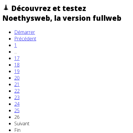
Découvrez et testez
Noethysweb, la version fullweb
Démarrer
Précédent
1
...
17
18
19
20
21
22
23
24
25
26
Suivant
Fin