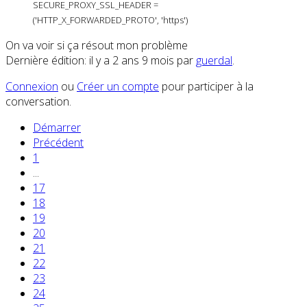
SECURE_PROXY_SSL_HEADER =
('HTTP_X_FORWARDED_PROTO', 'https')
On va voir si ça résout mon problème
Dernière édition: il y a 2 ans 9 mois par
guerdal
.
Connexion
ou
Créer un compte
pour participer à la
conversation.
Démarrer
Précédent
1
...
17
18
19
20
21
22
23
24