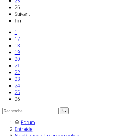
25
26
Suivant
Fin
1
17
18
19
20
21
22
23
24
25
26
Forum
Entraide
Noethysweb, la version online