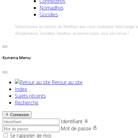
Connecthys
Nomadhys
Goodies
Sélectionnez la version de Noethys que vous souhaitez télécharger 
d'exploitation. Installez Noethys et lancez-vous, tout est inclus !
Kunena Menu
Retour au site
Index
Sujets récents
Recherche
Connexion
Identifiant
Mot de passe
Se rappeler de moi