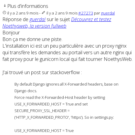
Plus d'informations
il y a 2 ans 9 mois
-
il y a 2 ans 9 mois
#27273
par
guerdal
Réponse de
guerdal
sur le sujet
Découvrez et testez
Noethysweb, la version fullweb
Bonjour
Bon ça me donne une piste.
L'installation ici est un peu particulière avec un proxy nginx
qui transfère les demandes au portail vers un autre nginx qui
fait proxy pour le gunicorn local qui fait tourner NoethysWeb.
J'ai trouvé un post sur stackoverflow :
By default Django ignores all X-Forwarded headers, base on
Django docs.
Force read the X-Forwarded-Host header by setting
USE_X_FORWARDED_HOST = True and set
SECURE_PROXY_SSL_HEADER =
('HTTP_X_FORWARDED_PROTO', 'https'). So in settings.py:
USE_X_FORWARDED_HOST = True