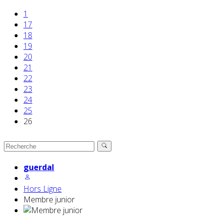
1
17
18
19
20
21
22
23
24
25
26
guerdal
Hors Ligne
Membre junior