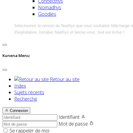
Connecthys
Nomadhys
Goodies
Sélectionnez la version de Noethys que vous souhaitez télécharger 
d'exploitation. Installez Noethys et lancez-vous, tout est inclus !
Kunena Menu
Retour au site
Index
Sujets récents
Recherche
Connexion
Identifiant
Mot de passe
Se rappeler de moi