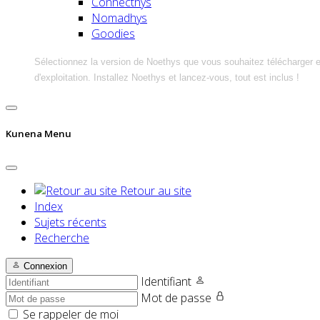
Connecthys
Nomadhys
Goodies
Sélectionnez la version de Noethys que vous souhaitez télécharger 
d'exploitation. Installez Noethys et lancez-vous, tout est inclus !
Kunena Menu
Retour au site
Index
Sujets récents
Recherche
Connexion
Identifiant
Mot de passe
Se rappeler de moi