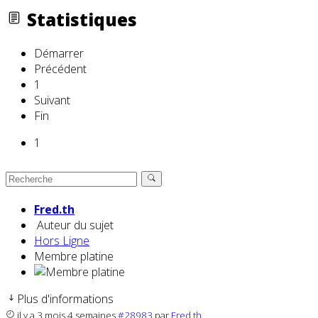
Statistiques
Démarrer
Précédent
1
Suivant
Fin
1
Fred.th
Auteur du sujet
Hors Ligne
Membre platine
Plus d'informations
il y a 3 mois 4 semaines
#28983
par
Fred.th