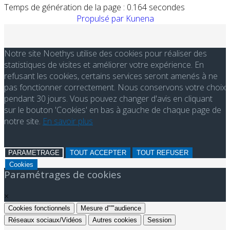
Temps de génération de la page : 0.164 secondes
Propulsé par
Kunena
Notre site Noethys utilise des cookies pour réaliser des
statistiques de visites et améliorer votre expérience. En
refusant les cookies, certains services seront amenés à ne
pas fonctionner correctement. Nous conservons votre choix
pendant 30 jours. Vous pouvez changer d'avis en cliquant
sur le bouton 'Cookies' en bas à gauche de chaque page de
notre site.
En savoir plus
PARAMETRAGE
TOUT ACCEPTER
TOUT REFUSER
Cookies
Paramétrages de cookies
×
Cookies fonctionnels
Mesure d"'"audience
Réseaux sociaux/Vidéos
Autres cookies
Session