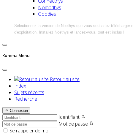
Connecthys
Nomadhys
Goodies
Sélectionnez la version de Noethys que vous souhaitez télécharger 
d'exploitation. Installez Noethys et lancez-vous, tout est inclus !
Kunena Menu
Retour au site
Index
Sujets récents
Recherche
Connexion
Identifiant
Mot de passe
Se rappeler de moi