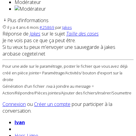
Modérateur
Plus d'informations
il y a 4 ans 4 mois
#25869
par
Jakes
Réponse de
Jakes
sur le sujet
Taille des cases
Je ne vois pas ce que ça peut être.
Si tu veux tu peux m'envoyer une sauvegarde à jakes
arobase cegetel.net
Pour une aide sur le paramétrage, poster le fichier que vous avez déjà
créé en pièce jointe= Paramétrage/Activités/ bouton d'export sur la
droite
Génération d'un fichier .nxa à joindre au message =
Action/Répondre/Pièces jointes/Ajouter des fichiers/Insérer/Soumettre
Connexion
ou
Créer un compte
pour participer à la
conversation.
Ivan
Hors Ligne