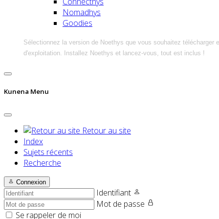
Connecthys
Nomadhys
Goodies
Sélectionnez la version de Noethys que vous souhaitez télécharger 
d'exploitation. Installez Noethys et lancez-vous, tout est inclus !
Kunena Menu
Retour au site
Index
Sujets récents
Recherche
Connexion
Identifiant
Mot de passe
Se rappeler de moi