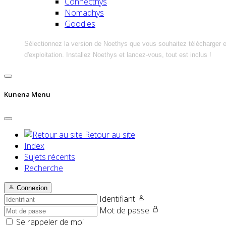
Connecthys
Nomadhys
Goodies
Sélectionnez la version de Noethys que vous souhaitez télécharger 
d'exploitation. Installez Noethys et lancez-vous, tout est inclus !
Kunena Menu
Retour au site
Index
Sujets récents
Recherche
Connexion
Identifiant
Mot de passe
Se rappeler de moi