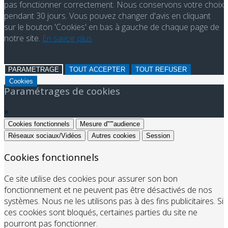
refusant les cookies, certains services seront amenés à ne
pas fonctionner correctement. Nous conservons votre choix
pendant 30 jours. Vous pouvez changer d'avis en cliquant
sur le bouton 'Cookies' en bas à gauche de chaque page de
notre site.
En savoir plus
PARAMETRAGE
TOUT ACCEPTER
TOUT REFUSER
Cookies
Paramétrages de cookies
×
Cookies fonctionnels
Mesure d"'"audience
Réseaux sociaux/Vidéos
Autres cookies
Session
Cookies fonctionnels
Ce site utilise des cookies pour assurer son bon
fonctionnement et ne peuvent pas être désactivés de nos
systèmes. Nous ne les utilisons pas à des fins publicitaires. Si
ces cookies sont bloqués, certaines parties du site ne