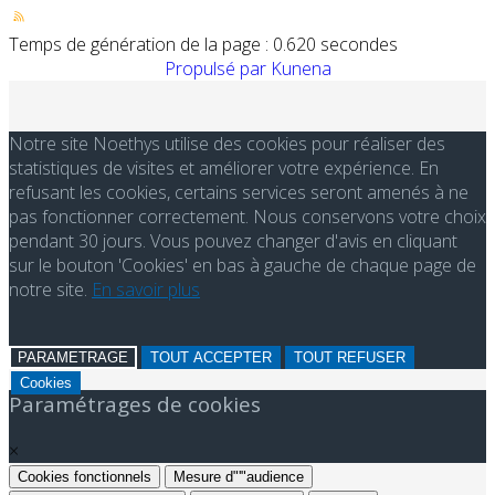
Temps de génération de la page : 0.620 secondes
Propulsé par
Kunena
Notre site Noethys utilise des cookies pour réaliser des
statistiques de visites et améliorer votre expérience. En
refusant les cookies, certains services seront amenés à ne
pas fonctionner correctement. Nous conservons votre choix
pendant 30 jours. Vous pouvez changer d'avis en cliquant
sur le bouton 'Cookies' en bas à gauche de chaque page de
notre site.
En savoir plus
PARAMETRAGE
TOUT ACCEPTER
TOUT REFUSER
Cookies
Paramétrages de cookies
×
Cookies fonctionnels
Mesure d"'"audience