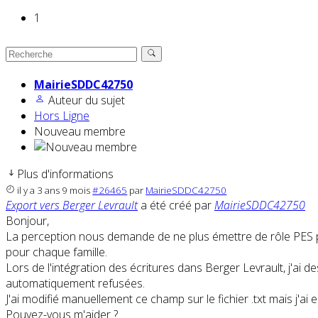
1
MairieSDDC42750
Auteur du sujet
Hors Ligne
Nouveau membre
Plus d'informations
il y a 3 ans 9 mois
#26465
par
MairieSDDC42750
Export vers Berger Levrault
a été créé par
MairieSDDC42750
Bonjour,
La perception nous demande de ne plus émettre de rôle PES pou
pour chaque famille.
Lors de l'intégration des écritures dans Berger Levrault, j'ai de
automatiquement refusées.
J'ai modifié manuellement ce champ sur le fichier .txt mais j'ai
Pouvez-vous m'aider ?