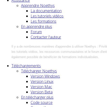
Assistance
Apprendre Noethys
La documentation
Les tutoriels vidéos
Les formations
En apprendre plus
Forum
Contacter l'auteur
Il y a de nombreuses manières d'apprendre à utiliser Noethys : Privil
les tutoriels vidéos, les ressources communautaires et le forum d'entra
également possible de bénéficier de formations individualisées.
Téléchargements
Télécharger Noethys
Version Windows
Version Linux
Version Mac
Version Beta
En télécharger plus
Code source