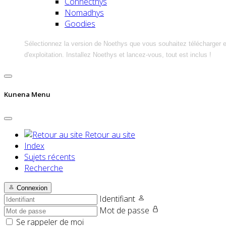
Connecthys
Nomadhys
Goodies
Sélectionnez la version de Noethys que vous souhaitez télécharger 
d'exploitation. Installez Noethys et lancez-vous, tout est inclus !
Kunena Menu
Retour au site
Index
Sujets récents
Recherche
Connexion
Identifiant
Mot de passe
Se rappeler de moi