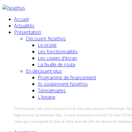
Accueil
Actualités
Présentation
Découvrir Noethys
Le projet
Les fonctionnalités
Les copies d'écran
La feuille de route
En découvrir plus
Programme de financement
Ils soutiennent Noethys
Témoignages
L'équipe
Commencez par vous inscrire sur le site pour pouvoir télécharger No
logiciel pour la première fois, il vous proposera d'ouvrir l'un des fic
celui qui correspond le plus à votre activité afin de découvrir rapidem