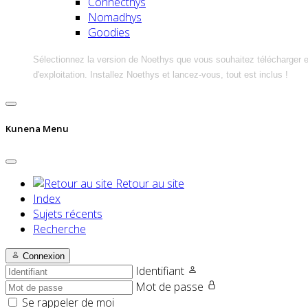
Connecthys
Nomadhys
Goodies
Sélectionnez la version de Noethys que vous souhaitez télécharger 
d'exploitation. Installez Noethys et lancez-vous, tout est inclus !
Kunena Menu
Retour au site
Index
Sujets récents
Recherche
Connexion
Identifiant
Mot de passe
Se rappeler de moi