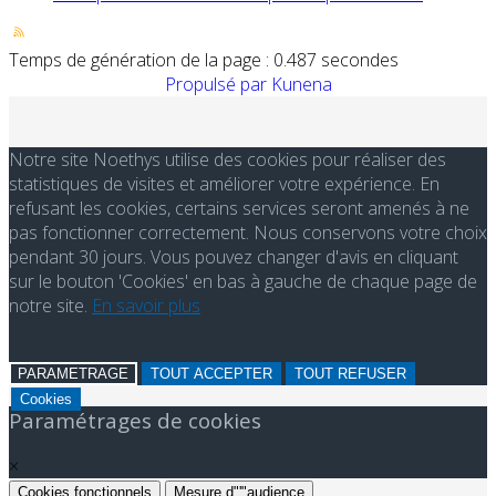
Temps de génération de la page : 0.487 secondes
Propulsé par
Kunena
Notre site Noethys utilise des cookies pour réaliser des
statistiques de visites et améliorer votre expérience. En
refusant les cookies, certains services seront amenés à ne
pas fonctionner correctement. Nous conservons votre choix
pendant 30 jours. Vous pouvez changer d'avis en cliquant
sur le bouton 'Cookies' en bas à gauche de chaque page de
notre site.
En savoir plus
PARAMETRAGE
TOUT ACCEPTER
TOUT REFUSER
Cookies
Paramétrages de cookies
×
Cookies fonctionnels
Mesure d"'"audience