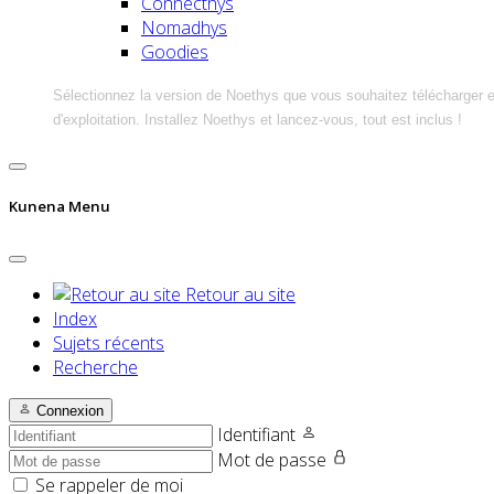
Connecthys
Nomadhys
Goodies
Sélectionnez la version de Noethys que vous souhaitez télécharger 
d'exploitation. Installez Noethys et lancez-vous, tout est inclus !
Kunena Menu
Retour au site
Index
Sujets récents
Recherche
Connexion
Identifiant
Mot de passe
Se rappeler de moi