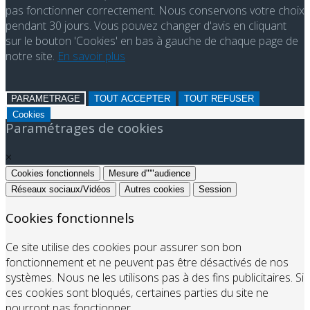
pas fonctionner correctement. Nous conservons votre choix
pendant 30 jours. Vous pouvez changer d'avis en cliquant
sur le bouton 'Cookies' en bas à gauche de chaque page de
notre site.
En savoir plus
PARAMETRAGE
TOUT ACCEPTER
TOUT REFUSER
Cookies
Paramétrages de cookies
×
Cookies fonctionnels
Mesure d"'"audience
Réseaux sociaux/Vidéos
Autres cookies
Session
Cookies fonctionnels
Ce site utilise des cookies pour assurer son bon
fonctionnement et ne peuvent pas être désactivés de nos
systèmes. Nous ne les utilisons pas à des fins publicitaires. Si
ces cookies sont bloqués, certaines parties du site ne
pourront pas fonctionner.