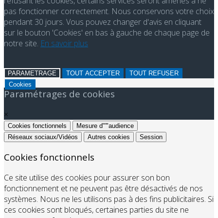
refusant les cookies, certains services seront amenés à ne
pas fonctionner correctement. Nous conservons votre choix
pendant 30 jours. Vous pouvez changer d'avis en cliquant
sur le bouton 'Cookies' en bas à gauche de chaque page de
notre site.
En savoir plus
PARAMETRAGE
TOUT ACCEPTER
TOUT REFUSER
Cookies
Paramétrages de cookies
×
Cookies fonctionnels
Mesure d"'"audience
Réseaux sociaux/Vidéos
Autres cookies
Session
Cookies fonctionnels
Ce site utilise des cookies pour assurer son bon
fonctionnement et ne peuvent pas être désactivés de nos
systèmes. Nous ne les utilisons pas à des fins publicitaires. Si
ces cookies sont bloqués, certaines parties du site ne