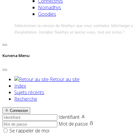
Connecthys
Nomadhys
Goodies
Sélectionnez la version de Noethys que vous souhaitez télécharger 
d'exploitation. Installez Noethys et lancez-vous, tout est inclus !
Kunena Menu
Retour au site
Index
Sujets récents
Recherche
Connexion
Identifiant
Mot de passe
Se rappeler de moi