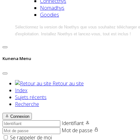
Connecthys
Nomadhys
Goodies
Sélectionnez la version de Noethys que vous souhaitez télécharger 
d'exploitation. Installez Noethys et lancez-vous, tout est inclus !
Kunena Menu
Retour au site
Index
Sujets récents
Recherche
Connexion
Identifiant
Mot de passe
Se rappeler de moi