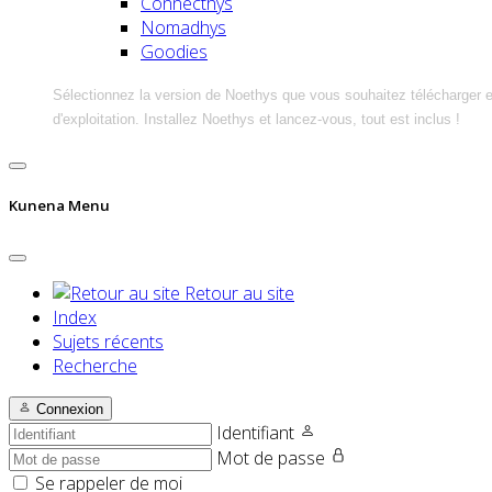
Connecthys
Nomadhys
Goodies
Sélectionnez la version de Noethys que vous souhaitez télécharger 
d'exploitation. Installez Noethys et lancez-vous, tout est inclus !
Kunena Menu
Retour au site
Index
Sujets récents
Recherche
Connexion
Identifiant
Mot de passe
Se rappeler de moi