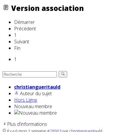
Version association
Démarrer
Précédent
1
Suivant
Fin
1
christiangueritauld
Auteur du sujet
Hors Ligne
Nouveau membre
Plus d'informations
il y a 6 mois 1 semaine
#28903
par
christiangueritauld