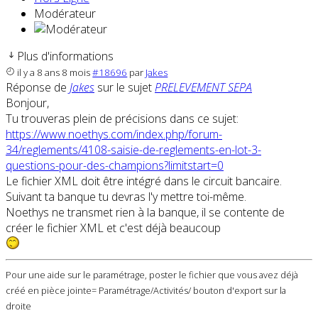
Modérateur
Plus d'informations
il y a 8 ans 8 mois
#18696
par
Jakes
Réponse de
Jakes
sur le sujet
PRELEVEMENT SEPA
Bonjour,
Tu trouveras plein de précisions dans ce sujet:
https://www.noethys.com/index.php/forum-
34/reglements/4108-saisie-de-reglements-en-lot-3-
questions-pour-des-champions?limitstart=0
Le fichier XML doit être intégré dans le circuit bancaire.
Suivant ta banque tu devras l'y mettre toi-même.
Noethys ne transmet rien à la banque, il se contente de
créer le fichier XML et c'est déjà beaucoup
Pour une aide sur le paramétrage, poster le fichier que vous avez déjà
créé en pièce jointe= Paramétrage/Activités/ bouton d'export sur la
droite