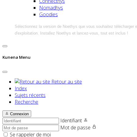
Connecthys
Nomadhys
Goodies
Sélectionnez la version de Noethys que vous souhaitez télécharger 
d'exploitation. Installez Noethys et lancez-vous, tout est inclus !
Kunena Menu
Retour au site
Index
Sujets récents
Recherche
Connexion
Identifiant
Mot de passe
Se rappeler de moi