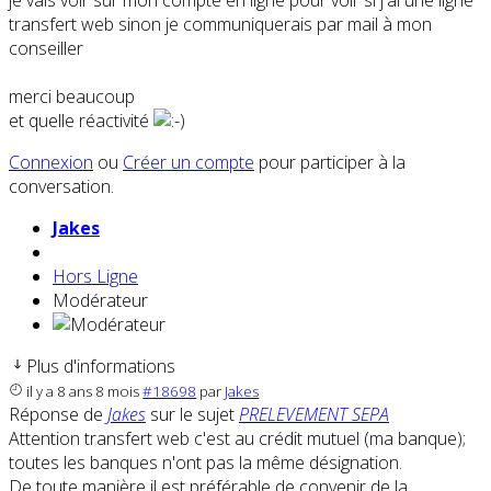
je vais voir sur mon compte en ligne pour voir si j'ai une ligne
transfert web sinon je communiquerais par mail à mon
conseiller
merci beaucoup
et quelle réactivité
Connexion
ou
Créer un compte
pour participer à la
conversation.
Jakes
Hors Ligne
Modérateur
Plus d'informations
il y a 8 ans 8 mois
#18698
par
Jakes
Réponse de
Jakes
sur le sujet
PRELEVEMENT SEPA
Attention transfert web c'est au crédit mutuel (ma banque);
toutes les banques n'ont pas la même désignation.
De toute manière il est préférable de convenir de la