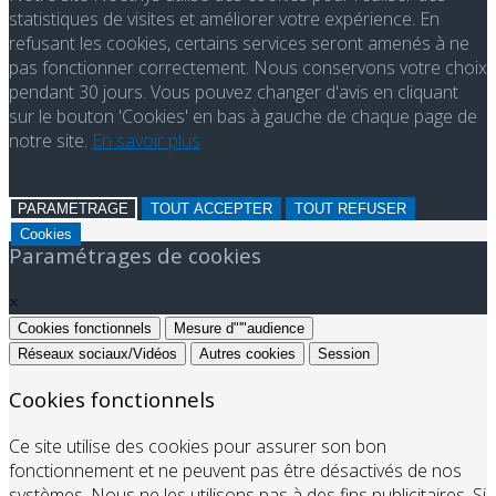
statistiques de visites et améliorer votre expérience. En
refusant les cookies, certains services seront amenés à ne
pas fonctionner correctement. Nous conservons votre choix
pendant 30 jours. Vous pouvez changer d'avis en cliquant
sur le bouton 'Cookies' en bas à gauche de chaque page de
notre site.
En savoir plus
PARAMETRAGE
TOUT ACCEPTER
TOUT REFUSER
Cookies
Paramétrages de cookies
×
Cookies fonctionnels
Mesure d"'"audience
Réseaux sociaux/Vidéos
Autres cookies
Session
Cookies fonctionnels
Ce site utilise des cookies pour assurer son bon
fonctionnement et ne peuvent pas être désactivés de nos
systèmes. Nous ne les utilisons pas à des fins publicitaires. Si