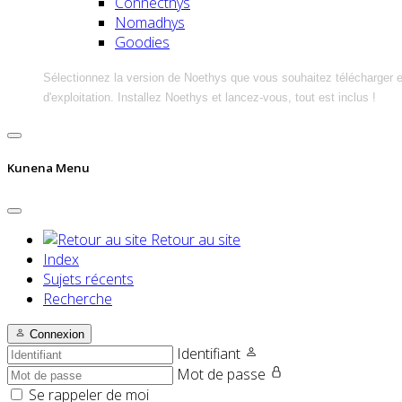
Connecthys
Nomadhys
Goodies
Sélectionnez la version de Noethys que vous souhaitez télécharger 
d'exploitation. Installez Noethys et lancez-vous, tout est inclus !
Kunena Menu
Retour au site
Index
Sujets récents
Recherche
Connexion
Identifiant
Mot de passe
Se rappeler de moi