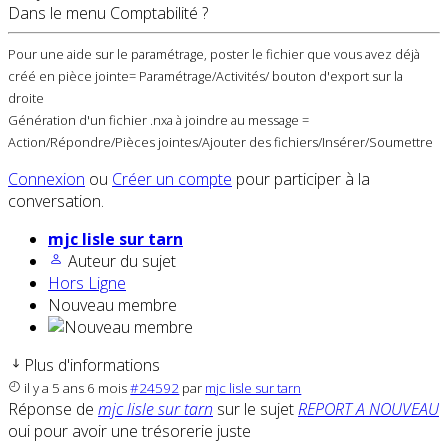
Dans le menu Comptabilité ?
Pour une aide sur le paramétrage, poster le fichier que vous avez déjà
créé en pièce jointe= Paramétrage/Activités/ bouton d'export sur la
droite
Génération d'un fichier .nxa à joindre au message =
Action/Répondre/Pièces jointes/Ajouter des fichiers/Insérer/Soumettre
Connexion
ou
Créer un compte
pour participer à la
conversation.
mjc lisle sur tarn
Auteur du sujet
Hors Ligne
Nouveau membre
Plus d'informations
il y a 5 ans 6 mois
#24592
par
mjc lisle sur tarn
Réponse de
mjc lisle sur tarn
sur le sujet
REPORT A NOUVEAU
oui pour avoir une trésorerie juste