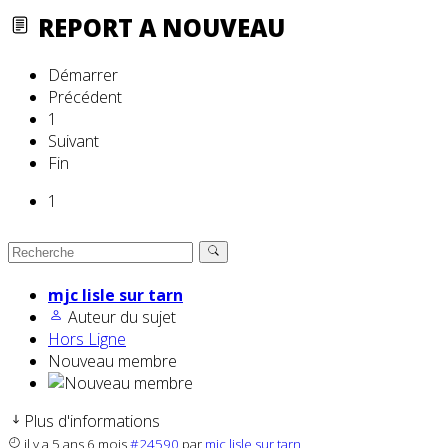
REPORT A NOUVEAU
Démarrer
Précédent
1
Suivant
Fin
1
mjc lisle sur tarn
Auteur du sujet
Hors Ligne
Nouveau membre
Plus d'informations
il y a 5 ans 6 mois
#24590
par
mjc lisle sur tarn