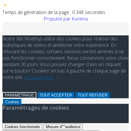
Temps de génération de la page : 0.348 secondes
Propulsé par
Kunena
Notre site Noethys utilise des cookies pour réaliser des
statistiques de visites et améliorer votre expérience. En
refusant les cookies, certains services seront amenés à ne
pas fonctionner correctement. Nous conservons votre choix
pendant 30 jours. Vous pouvez changer d'avis en cliquant
sur le bouton 'Cookies' en bas à gauche de chaque page de
notre site.
En savoir plus
PARAMETRAGE
TOUT ACCEPTER
TOUT REFUSER
Cookies
Paramétrages de cookies
×
Cookies fonctionnels
Mesure d"'"audience