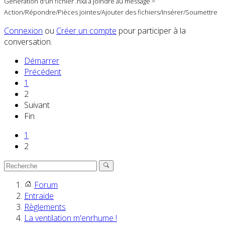
Génération d'un fichier .nxa à joindre au message =
Action/Répondre/Pièces jointes/Ajouter des fichiers/Insérer/Soumettre
Connexion
ou
Créer un compte
pour participer à la
conversation.
Démarrer
Précédent
1
2
Suivant
Fin
1
2
Forum
Entraide
Règlements
La ventilation m'enrhume !