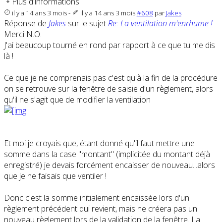
Plus d'informations
il y a 14 ans 3 mois
-
il y a 14 ans 3 mois
#608
par
Jakes
Réponse de
Jakes
sur le sujet
Re: La ventilation m'enrhume !
Merci N.O.
J'ai beaucoup tourné en rond par rapport à ce que tu me dis
là !
Ce que je ne comprenais pas c'est qu'à la fin de la procédure
on se retrouve sur la fenêtre de saisie d'un règlement, alors
qu'il ne s'agit que de modifier la ventilation
Et moi je croyais que, étant donné qu'il faut mettre une
somme dans la case "montant" (implicitée du montant déjà
enregistré) je devais forcément encaisser de nouveau...alors
que je ne faisais que ventiler !
Donc c'est la somme initialement encaissée lors d'un
règlement précédent qui revient, mais ne créera pas un
nouveau règlement lors de la validation de la fenêtre. La