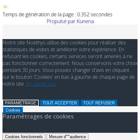
Temps de génération de la page : 0.352 secondes
Propulsé par
Kunena
Notre site Noethys utilise des cookies pour réaliser des
statistiques de visites et améliorer votre expérience. En
refusant les cookies, certains services seront amenés à ne
pas fonctionner correctement. Nous conservons votre choix
pendant 30 jours. Vous pouvez changer d'avis en cliquant
sur le bouton 'Cookies' en bas à gauche de chaque page de
notre site.
En savoir plus
PARAMETRAGE
TOUT ACCEPTER
TOUT REFUSER
Cookies
Paramétrages de cookies
×
Cookies fonctionnels
Mesure d"'"audience