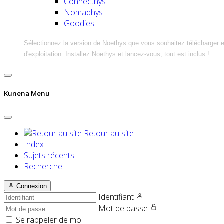
Connecthys
Nomadhys
Goodies
Sélectionnez la version de Noethys que vous souhaitez télécharger 
d'exploitation. Installez Noethys et lancez-vous, tout est inclus !
Kunena Menu
Retour au site
Index
Sujets récents
Recherche
Connexion
Identifiant
Mot de passe
Se rappeler de moi