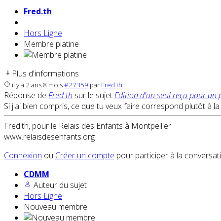
Fred.th
Hors Ligne
Membre platine
Plus d'informations
il y a 2 ans 8 mois
#27359
par
Fred.th
Réponse de
Fred.th
sur le sujet
Edition d'un seul reçu pour un
Si j'ai bien compris, ce que tu veux faire correspond plutôt à l
Fred.th, pour le Relais des Enfants à Montpellier
www.relaisdesenfants.org
Connexion
ou
Créer un compte
pour participer à la conversat
CDMM
Auteur du sujet
Hors Ligne
Nouveau membre