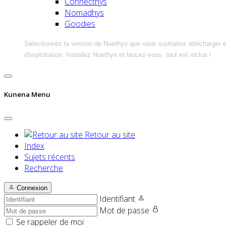
Connecthys
Nomadhys
Goodies
Sélectionnez la version de Noethys que vous souhaitez télécharger 
d'exploitation. Installez Noethys et lancez-vous, tout est inclus !
Kunena Menu
Retour au site
Index
Sujets récents
Recherche
Connexion
Identifiant
Mot de passe
Se rappeler de moi