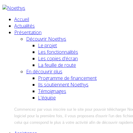
Accueil
Actualités
Présentation
Découvrir Noethys
Le projet
Les fonctionnalités
Les copies d'écran
La feuille de route
En découvrir plus
Programme de financement
Ils soutiennent Noethys
Témoignages
L'équipe
Commencez par vous inscrire sur le site pour pouvoir télécharger No
logiciel pour la première fois, il vous proposera d'ouvrir l'un des fic
celui qui correspond le plus à votre activité afin de découvrir rapidem