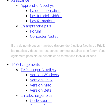
Assistance
Apprendre Noethys
La documentation
Les tutoriels vidéos
Les formations
En apprendre plus
Forum
Contacter l'auteur
Il y a de nombreuses manières d'apprendre à utiliser Noethys : Privil
les tutoriels vidéos, les ressources communautaires et le forum d'entra
également possible de bénéficier de formations individualisées.
Téléchargements
Télécharger Noethys
Version Windows
Version Linux
Version Mac
Version Beta
En télécharger plus
Code source