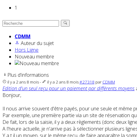
1
CDMM
Auteur du sujet
Hors Ligne
Nouveau membre
Plus d'informations
il y a 2 ans 8 mois
-
il y a 2 ans 8 mois
#27318
par
CDMM
Edition d'un seul reçu pour un paiement par différents moyens
a
Bonjour,
Il nous arrive souvent d'être payés, pour une seule et même pr
Par exemple, une première partie via un site de réservation qu
De fait, lors de la saisie, il y a deux règlements (donc deux li
A l'heure actuelle, je n'arrive pas à sélectionner plusieurs li
Y a t il un moyen, sur le même reçu, de faire apparaître la somm