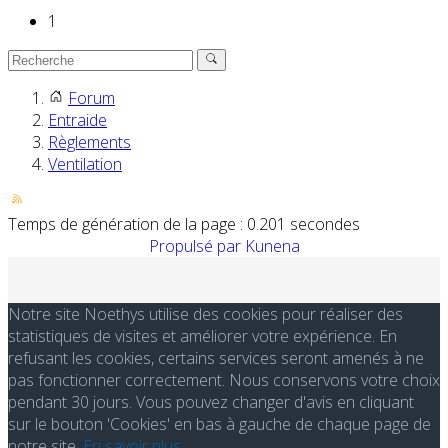
1
Forum
Entraide
Règlements
Ventilation
Temps de génération de la page : 0.201 secondes
Propulsé par
Kunena
Notre site Noethys utilise des cookies pour réaliser des
statistiques de visites et améliorer votre expérience. En
refusant les cookies, certains services seront amenés à ne
pas fonctionner correctement. Nous conservons votre choix
pendant 30 jours. Vous pouvez changer d'avis en cliquant
sur le bouton 'Cookies' en bas à gauche de chaque page de
notre site.
En savoir plus