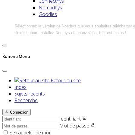
Connecthys
Nomadhys
Goodies
Sélectionnez la version de Noethys que vous souhaitez télécharger 
d'exploitation. Installez Noethys et lancez-vous, tout est inclus !
Kunena Menu
Retour au site
Index
Sujets récents
Recherche
Connexion
Identifiant
Mot de passe
Se rappeler de moi