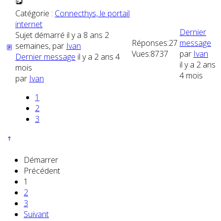
Catégorie :
Connecthys, le portail
internet
Dernier
Sujet démarré il y a 8 ans 2
Réponses:
27
message
semaines, par
Ivan
Vues:
8737
par
Ivan
Dernier message
il y a 2 ans 4
il y a 2 ans
mois
4 mois
par
Ivan
1
2
3
Démarrer
Précédent
1
2
3
Suivant