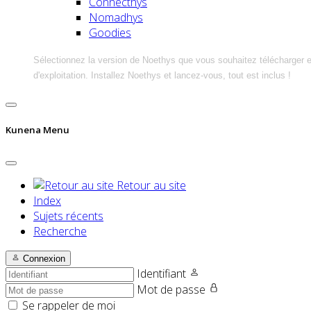
Connecthys
Nomadhys
Goodies
Sélectionnez la version de Noethys que vous souhaitez télécharger 
d'exploitation. Installez Noethys et lancez-vous, tout est inclus !
Kunena Menu
Retour au site
Index
Sujets récents
Recherche
Connexion
Identifiant
Mot de passe
Se rappeler de moi