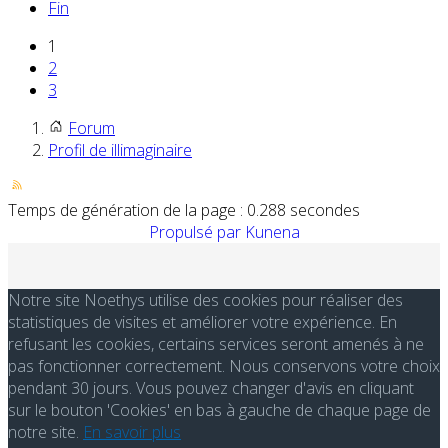
Fin
1
2
3
Forum
Profil de illimaginaire
Temps de génération de la page : 0.288 secondes
Propulsé par
Kunena
Notre site Noethys utilise des cookies pour réaliser des
statistiques de visites et améliorer votre expérience. En
refusant les cookies, certains services seront amenés à ne
pas fonctionner correctement. Nous conservons votre choix
pendant 30 jours. Vous pouvez changer d'avis en cliquant
sur le bouton 'Cookies' en bas à gauche de chaque page de
notre site.
En savoir plus