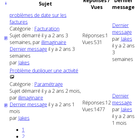
Réponses /
Dernier
Sujet
Vues
message
problèmes de date sur les
factures
Dernier
Catégorie :
Facturation
message
Sujet démarré il y a 2 ans 3
Réponses:
1
par
Jakes
semaines, par
illimaginaire
Vues:
531
il y a 2 ans
Dernier message
il y a 2 ans 3
3
semaines
semaines
par
Jakes
Problème dupliquer une activité
Catégorie :
Paramétrage
Sujet démarré il y a 2 ans 2 mois,
Dernier
par
illimaginaire
Réponses:
12
message
Dernier message
il y a 2 ans 1
Vues:
1477
par
Jakes
mois
il y a 2 ans
par
Jakes
1 mois
1
2