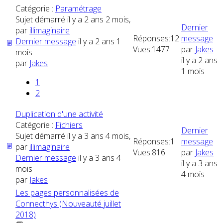
Catégorie :
Paramétrage
Sujet démarré il y a 2 ans 2 mois,
Dernier
par
illimaginaire
Réponses:
12
message
Dernier message
il y a 2 ans 1
Vues:
1477
par
Jakes
mois
il y a 2 ans
par
Jakes
1 mois
1
2
Duplication d'une activité
Catégorie :
Fichiers
Dernier
Sujet démarré il y a 3 ans 4 mois,
Réponses:
1
message
par
illimaginaire
Vues:
816
par
Jakes
Dernier message
il y a 3 ans 4
il y a 3 ans
mois
4 mois
par
Jakes
Les pages personnalisées de
Connecthys (Nouveauté juillet
2018)