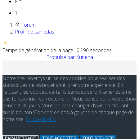
Fin
1
Forum
Profil de carredas
Temps de génération de la page : 0.190 secondes
Propulsé par
Kunena
Notre site Noethys utilise des cookies pour réaliser des
statistiques de visites et améliorer votre expérience. En
refusant les cookies, certains services seront amenés à ne
pas fonctionner correctement. Nous conservons votre choix
pendant 30 jours. Vous pouvez changer d'avis en cliquant
sur le bouton 'Cookies' en bas à gauche de chaque page de
notre site.
En savoir plus
PARAMETRAGE
TOUT ACCEPTER
TOUT REFUSER