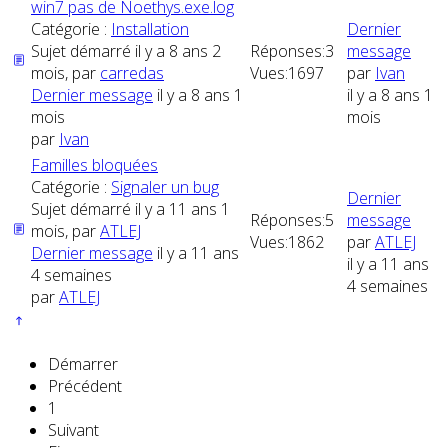
win7 pas de Noethys.exe.log
Catégorie :
Installation
Dernier
Sujet démarré il y a 8 ans 2
Réponses:
3
message
mois, par
carredas
Vues:
1697
par
Ivan
Dernier message
il y a 8 ans 1
il y a 8 ans 1
mois
mois
par
Ivan
Familles bloquées
Catégorie :
Signaler un bug
Dernier
Sujet démarré il y a 11 ans 1
Réponses:
5
message
mois, par
ATLEJ
Vues:
1862
par
ATLEJ
Dernier message
il y a 11 ans
il y a 11 ans
4 semaines
4 semaines
par
ATLEJ
Démarrer
Précédent
1
Suivant