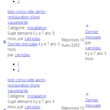
2
liste conso vide après
restauration d'une
sauvegarde
Catégorie :
Installation
Dernier
Sujet démarré il y a 7 ans 3
message
mois, par
carredas
Réponses:
10
par
Dernier message
il y a 7 ans 3
Vues:
3293
carredas
mois
il y a 7 ans 3
par
carredas
mois
1
2
liste conso vide après
restauration d'une
sauvegarde
Catégorie :
Installation
Dernier
Sujet démarré il y a 7 ans 3
message
mois, par
carredas
Réponses:
10