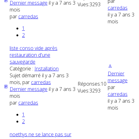
par
Dernier message
il y a 7 ans 3
Vues:
3293
carredas
mois
il y a 7 ans 3
par
carredas
mois
1
2
liste conso vide après
restauration d'une
sauvegarde
Catégorie :
Installation
Dernier
Sujet démarré il y a 7 ans 3
message
mois, par
carredas
Réponses:
10
par
Dernier message
il y a 7 ans 3
Vues:
3293
carredas
mois
il y a 7 ans 3
par
carredas
mois
1
2
noethys ne se lance pas sur