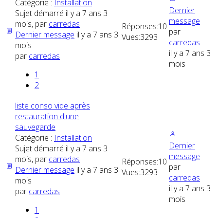
Catégorie :
Installation
Dernier
Sujet démarré il y a 7 ans 3
message
mois, par
carredas
Réponses:
10
par
Dernier message
il y a 7 ans 3
Vues:
3293
carredas
mois
il y a 7 ans 3
par
carredas
mois
1
2
liste conso vide après
restauration d'une
sauvegarde
Catégorie :
Installation
Dernier
Sujet démarré il y a 7 ans 3
message
mois, par
carredas
Réponses:
10
par
Dernier message
il y a 7 ans 3
Vues:
3293
carredas
mois
il y a 7 ans 3
par
carredas
mois
1