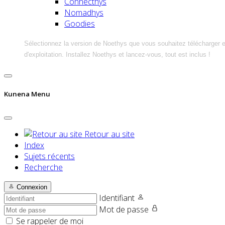
Connecthys
Nomadhys
Goodies
Sélectionnez la version de Noethys que vous souhaitez télécharger 
d'exploitation. Installez Noethys et lancez-vous, tout est inclus !
Kunena Menu
Retour au site
Index
Sujets récents
Recherche
Connexion
Identifiant
Mot de passe
Se rappeler de moi